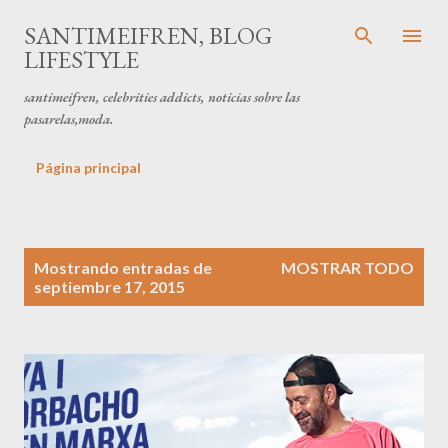
Ir al contenido principal
SANTIMEIFREN, BLOG
LIFESTYLE
santimeifren, celebrities addicts, noticias sobre las
pasarelas,moda.
Página principal
E
Mostrando entradas de
MOSTRAR TODO
n
septiembre 17, 2015
t
r
a
d
a
s