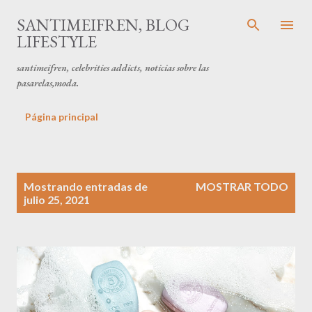
Ir al contenido principal
SANTIMEIFREN, BLOG
LIFESTYLE
santimeifren, celebrities addicts, noticias sobre las
pasarelas,moda.
Página principal
E
Mostrando entradas de
MOSTRAR TODO
n
julio 25, 2021
t
r
a
d
a
s