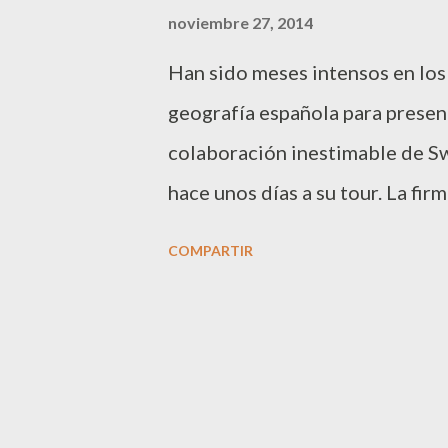
a
noviembre 27, 2014
s
Han sido meses intensos en los 
geografía española para present
colaboración inestimable de Swa
hace unos días a su tour. La fi
perfume “ Live Love Music ” bri
COMPARTIR
de ti ”. Muchas caras conocidas
prensa rosa, se dieron cita en e
como nadie encima del escenari
paso sus movimientos y vibraba
Campos , las actrices Norma Ru