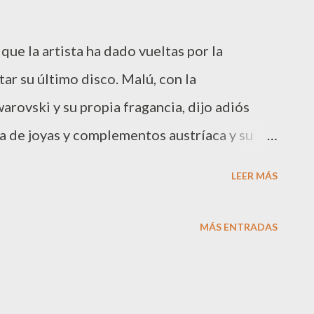
que la artista ha dado vueltas por la
ar su último disco. Malú, con la
rovski y su propia fragancia, dijo adiós
rma de joyas y complementos austríaca y su
ndaron por el éxito de su trabajo “ Aprueba
LEER MÁS
 del panorama cultural, deportivo y de la
l Barclaycard de Madrid. La artista disfrutó
MÁS ENTRADAS
o viendo como el público seguía paso a
 con sus canciones La presentadora, Terelu
iz , Ana Fernández, Ana Polvorosa o María