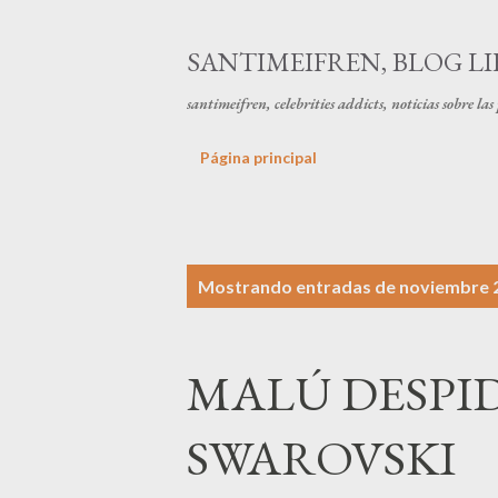
SANTIMEIFREN, BLOG LI
santimeifren, celebrities addicts, noticias sobre la
Página principal
E
Mostrando entradas de noviembre 2
n
t
MALÚ DESPI
r
a
SWAROVSKI
d