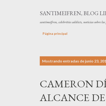
SANTIMEIFREN, BLOG LI
santimeifren, celebrities addicts, noticias sobre la
Página principal
E
Mostrando entradas de junio 23, 20
n
t
CAMERON DÍ
r
a
ALCANCE DE
d