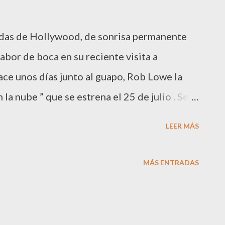
tidas de Hollywood, de sonrisa permanente
bor de boca en su reciente visita a
ace unos días junto al guapo, Rob Lowe la
 la nube ” que se estrena el 25 de julio . Se
 sexo y con escenas muy picantes para la
LEER MÁS
 Durante su estancia en BCN Cameron
on una agenda repleta de entrevistas con
MÁS ENTRADAS
ractiva Cameron no pudo evitar que su
us fans. La noticia aparecida en “ La
xpectación provocando que un nutrido