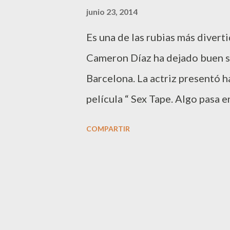
a
junio 23, 2014
s
Es una de las rubias más diver
Cameron Díaz ha dejado buen sa
Barcelona. La actriz presentó h
película “ Sex Tape. Algo pasa en
trata de una historia con mucho
COMPARTIR
diva de natural de San Diego.
demostró ser una profesional c
rueda de prensa incluida. La at
presencia fuera detectada por s
Vanguardia ” despertó mucha e