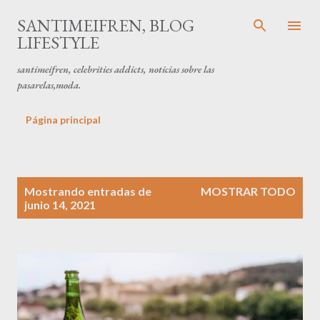
Ir al contenido principal
SANTIMEIFREN, BLOG
LIFESTYLE
santimeifren, celebrities addicts, noticias sobre las
pasarelas,moda.
Página principal
E
Mostrando entradas de
MOSTRAR TODO
n
junio 14, 2021
t
r
a
d
a
s