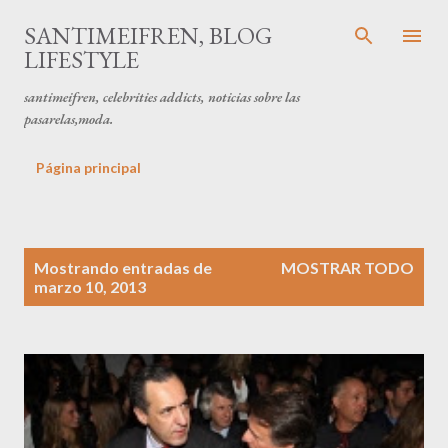
Ir al contenido principal
SANTIMEIFREN, BLOG
LIFESTYLE
santimeifren, celebrities addicts, noticias sobre las
pasarelas,moda.
Página principal
E
Mostrando entradas de
MOSTRAR TODO
n
marzo 10, 2013
t
r
a
d
a
s