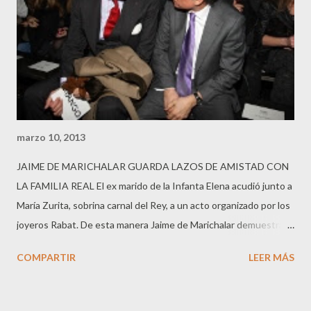
marzo 10, 2013
JAIME DE MARICHALAR GUARDA LAZOS DE AMISTAD CON
LA FAMILIA REAL El ex marido de la Infanta Elena acudió junto a
María Zurita, sobrina carnal del Rey, a un acto organizado por los
joyeros Rabat. De esta manera Jaime de Marichalar demuestra
que sigue teniendo lazos y simpatías entre los Borbones. Tras
COMPARTIR
LEER MÁS
su polémica separación y el tsunami de su ex cuñado, Iñaki
Urdangarin, Marichalar sale mejor parado ante la opinión pública.
Si en su momento de le criticó por su ritmo de vida, esto no es