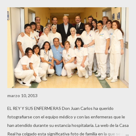
nada comparado con el caso Nóos y la imputación del Duque de
Palma. Así las cosas el ex Duque de Lugo acudió a la llamada de
Esteban Rabat, gran amigo suyo, para apoyar una nueva
iniciativa de este. Se daba a conocer el Primer Premio TAG
HEUER de motos en miniatura con los pilotos de la escudería
Tuenti racing en la tienda que la firma de joyas tiene en Madrid.
Pol Espargaró, Axel Pons y Tito Rabat. Los 3 pilotos tomaron los
mandos para poner unas motos en marcha unas motos con las
que nunca ...
marzo 10, 2013
EL REY Y SUS ENFERMERAS Don Juan Carlos ha querido
fotografiarse con el equipo médico y con las enfermeras que le
han atendido durante su estancia hospitalaria. La web de la Casa
Real ha colgado esta significativa foto de familia en la que se da