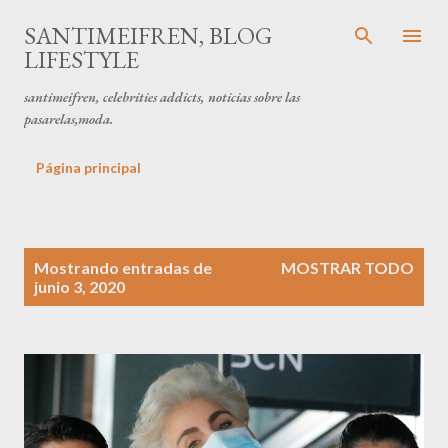
Ir al contenido principal
SANTIMEIFREN, BLOG
LIFESTYLE
santimeifren, celebrities addicts, noticias sobre las
pasarelas,moda.
Página principal
E
Mostrando entradas de
MOSTRAR TODO
n
junio 3, 2020
t
r
a
d
a
s