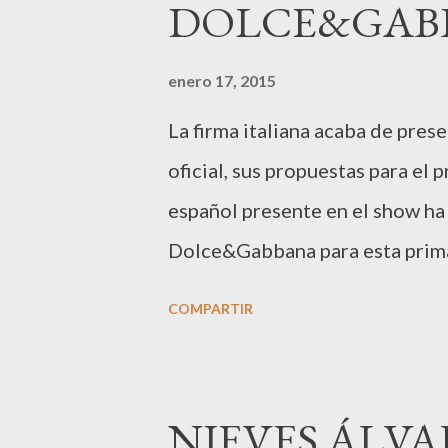
DOLCE&GAB
a
s
enero 17, 2015
La firma italiana acaba de pres
oficial, sus propuestas para el
español presente en el show ha 
Dolce&Gabbana para esta prima
tan solo unos meses en el mund
COMPARTIR
anterior pase de la marca de mo
al tándem de creadores que fue
estival. En el desfile de esta mi
NIEVES ÁLVA