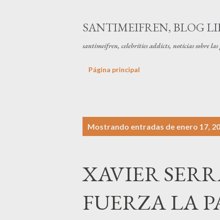
SANTIMEIFREN, BLOG LI
santimeifren, celebrities addicts, noticias sobre la
Página principal
E
Mostrando entradas de enero 17, 2
n
t
XAVIER SERR
r
a
FUERZA LA P
d