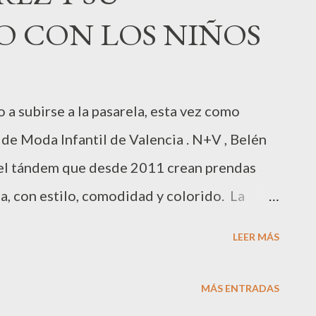
je oscuro con chaqueta con doble botanadura
 CON LOS NIÑOS
róximo invierno de Domenico Dolce y
n la familia, la que componen todos los
esarial italiano. Es por eso que como fondo
 a subirse a la pasarela, esta vez como
cido una bella estampa de distintos miembros
n de Moda Infantil de Valencia . N+V , Belén
.
 el tándem que desde 2011 crean prendas
a, con estilo, comodidad y colorido. La
a su creatividad a unos diseños puramente
LEER MÁS
ermanas Villalobos dan forma a la colección
 Kids ” para el próximo invierno 2015-16.
MÁS ENTRADAS
e posando con los modelos, niños y niñas