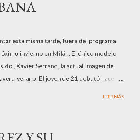
BANA
entar esta misma tarde, fuera del programa
 próximo invierno en Milán, El único modelo
sido , Xavier Serrano, la actual imagen de
vera-verano. El joven de 21 debutó hace
o de la moda, vestido de torero en el
LEER MÁS
da italiana,la imagen de Serrano gustó tanto
 fichado con buque insignia para la época
sma tarde el top de la agencia, Sight
REZ Y SU