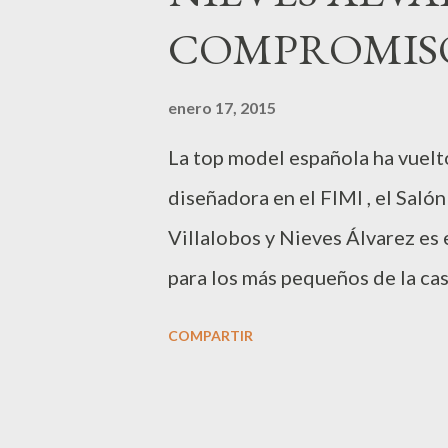
Management , ha lucido un tra
COMPROMISO
con relieves. La campaña del p
Stefano Gabbana , está basada e
enero 17, 2015
integrantes del entramado empr
La top model española ha vuelto
estático del desfile se ha ofre
diseñadora en el FIMI , el Saló
y componentes de DG Family . ..
Villalobos y Nieves Álvarez es
para los más pequeños de la cas
ahora presentadora de tv aport
COMPARTIR
personales, mientras que las h
en este caso denominada “ Cool
Nieves ha disfrutado del desfil