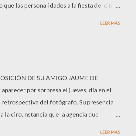
 que las personalidades a la fiesta del cine
Gloria Reuben, de la película Lincoln,
LEER MÁS
, Nina Dobrev o Naomi Harris fueron más
POSICIÓN DE SU AMIGO JAUME DE
parecer por sorpresa el jueves, día en el
 retrospectiva del fotógrafo. Su presencia
a la circunstancia que la agencia que
ue tiene contratada la colombiana. Es
LEER MÁS