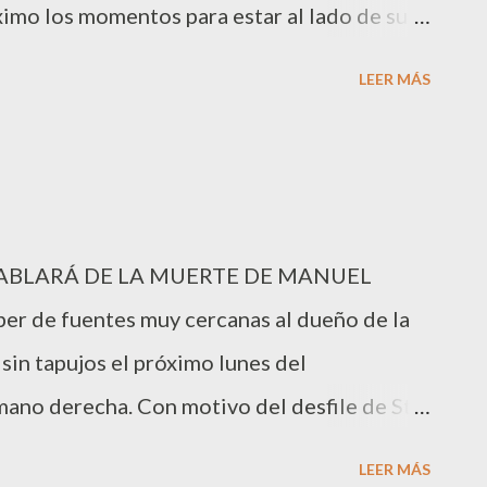
imo los momentos para estar al lado de su
para abrirse camino en la música. “Si no
ido que coger un avión para trasladarse a
LEER MÁS
rabajo. Hace unas semanas aparecían en las
 jugador del Barça y la modelo catalana de
s quiso en su momento confirmar su relación
coden su amor. El futbolista tras romper que
ABLARÁ DE LA MUERTE DE MANUEL
vo emparejado con la colombiana Giselle
r de fuentes muy cercanas al dueño de la
onó con la actriz, Adriana Torrebejano, por
 sin tapujos el próximo lunes del
edes sociales. Mientras Vanesa Lorenzo fue
mano derecha. Con motivo del desfile de St
el modelo, Jordi Roselló y posteriormente
vias Fashion Group, el empresario
, Daniel Écija. ...
LEER MÁS