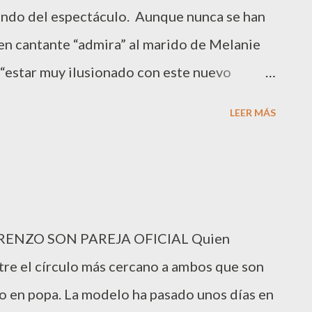
mundo del espectáculo. Aunque nunca se han
en cantante “admira” al marido de Melanie
a, “estar muy ilusionado con este nuevo
 disco en 2009 “Sin Prisas”, y en 2010
LEER MÁS
sin ti” en el casting para elegir
al final la ganadora fue Soraya. Después de 3
cillo y video clip “Why are you still down?”.
jos del rodaje. “Se realizó íntegramente en
RENZO SON PAREJA OFICIAL Quien
l single se hizo en Lleida, con el productor
tre el círculo más cercano a ambos que son
ración del clip y el single han sido costeados
to en popa. La modelo ha pasado unos días en
n pocas”. Iván se queja de las dificultades