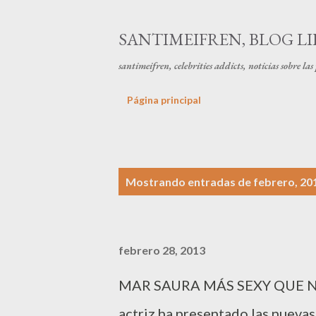
SANTIMEIFREN, BLOG LI
santimeifren, celebrities addicts, noticias sobre la
Página principal
E
Mostrando entradas de febrero, 20
n
t
febrero 28, 2013
r
a
MAR SAURA MÁS SEXY QUE NU
d
actriz ha presentado las nuevas