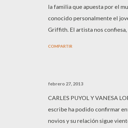
la familia que apuesta por el 
conocido personalmente el jov
Griffith. El artista nos confies
proyecto”. Iván editó su primer
COMPARTIR
participó con su single “Seguiré 
representante para Eurovisión, 
singles ahora lanza su nuevo sen
febrero 27, 2013
Banderas nos cuenta los entresi
CARLES PUYOL Y VANESA LO
Barcelona, pero la grabación de
escribe ha podido confirmar en
de mi anterior trabajo. La elabo
novios y su relación sigue vien
por mí, las ayudas a la música so