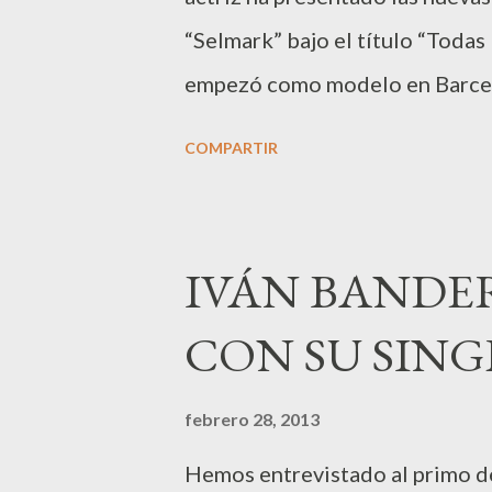
a
“Selmark” bajo el título “Todas 
s
empezó como modelo en Barcelo
La catalana estudió interpretac
COMPARTIR
madre de una niña dice sentirs
para hace cine y tele en Méxic
proyectos. Mar consiguió mucho
IVÁN BANDE
“Ángel o demonio”. La imagen de
CON SU SING
proporcionaron buenas críticas.
vertiente más sexy con curvas 
febrero 28, 2013
Hemos entrevistado al primo d