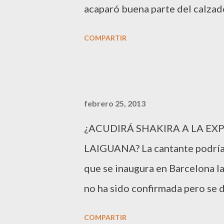
acaparó buena parte del calzado
llevaron ese día. Nombres como 
COMPARTIR
Hailee Steinfeld, Amy Poehler
altas gracias a sus tacones
febrero 25, 2013
¿ACUDIRÁ SHAKIRA A LA EX
LAIGUANA? La cantante podría a
que se inaugura en Barcelona la
no ha sido confirmada pero se d
organiza el acto, es la misma q
COMPARTIR