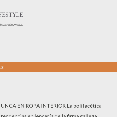
Ir al contenido principal
FESTYLE
s pasarelas,moda.
13
NCA EN ROPA INTERIOR La polifacética
 tendencias en lencería de la firma gallega