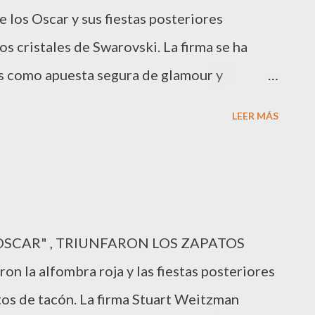
e los Oscar y sus fiestas posteriores
donde daba vida a Carmen Cervera de
 cristales de Swarovski. La firma se ha
-90” su debut como protagonista.
s como apuesta segura de glamour y
entos. Actrices de la talla de Emma Roberts,
LEER MÁS
ombres como Norah Jones o Kelly Osbourne,
lemento a su estilismo. Asimismo Helen
Swank lucieron en sus atuendos los brillos
Bullock llevó un bolso vintage con cadena de
"OSCAR" , TRIUNFARON LOS ZAPATOS
do con bolso Posh mientras que Hunt lo hizo
on la alfombra roja y las fiestas posteriores
 azul marino.
tos de tacón. La firma Stuart Weitzman