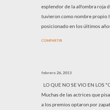
esplendor de la alfombra roja d
sobre la Baronesa Thyssen ,– 
tuvieron como nombre propio los
joven-,”Círculo Rojo”,o “90-60
posicionado en los últimos año
sofisticación en los grandes ev
COMPARTIR
Rose Byrne, Kim Kardashian, n
escogieron la marca como comp
Hunt, Sandra Bullock y Hillary 
febrero 26, 2013
en forma de cristales de lujo. 
LO QUE NO SE VIO EN LOS 
oro, Swank sedujo con un vesti
Muchas de las actrices que pisar
con un bolso de noche en satén
a los premios optaron por zapa