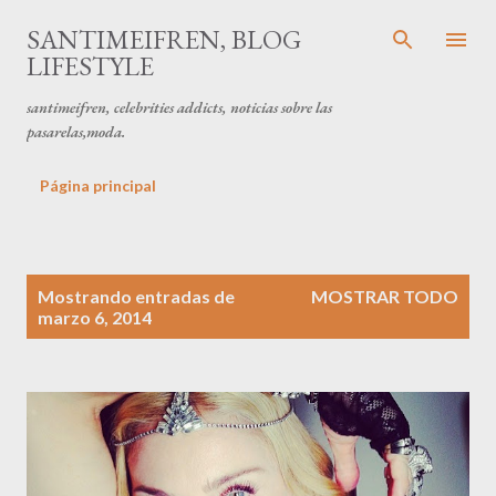
Ir al contenido principal
SANTIMEIFREN, BLOG
LIFESTYLE
santimeifren, celebrities addicts, noticias sobre las
pasarelas,moda.
Página principal
E
Mostrando entradas de
MOSTRAR TODO
n
marzo 6, 2014
t
r
a
d
a
s