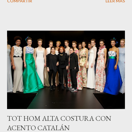
COMPARTIR
LEER MÁS
joya en cuestión, que cueste miles de euros o dólares,
pertenece a la marca española Carrera y Carrera de su colección
Bestiario . La sortija en oro blanco y diamantes lleva además
cuarzo ahumado. La firma, una de las más prestigiosas del mundo
está extendida en más de 40 países. La cantante de origen
italiano lució esta impresionante joya en el transcurso de la
fiesta que el mánager Guy Oseary celebró en su mansión de los
Ángeles una vez finalizada la ceremonia de entrega de las
estatuillas doradas. Madonna ha dado a conocer esta pieza
haciéndose un "selfie" tipo de fotografía que ha revolucionado el
panaroma de las instantáneas.
TOT HOM ALTA COSTURA CON
ACENTO CATALÁN