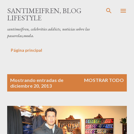
Ir al contenido principal
SANTIMEIFREN, BLOG
LIFESTYLE
santimeifren, celebrities addicts, noticias sobre las
pasarelas,moda.
Página principal
E
Mostrando entradas de
MOSTRAR TODO
n
diciembre 20, 2013
t
r
a
d
a
s