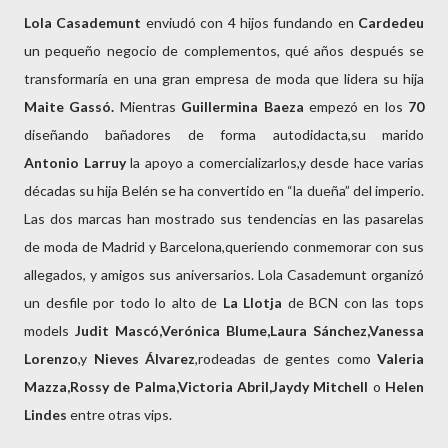
Lola Casademunt
enviudó con 4 hijos fundando en
Cardedeu
un pequeño negocio de complementos, qué años después se
transformaría en una gran empresa de moda que lidera su hija
Maite Gassó.
Mientras
Guillermina Baeza
empezó en los
70
diseñando bañadores de forma autodidacta,su marido
Antonio Larruy
la apoyo a comercializarlos,y desde hace varias
décadas su hija Belén se ha convertido en “la dueña” del imperio.
Las dos marcas han mostrado sus tendencias en las pasarelas
de moda de Madrid y Barcelona,queriendo conmemorar con sus
allegados, y amigos sus aniversarios. Lola Casademunt organizó
un desfile por todo lo alto de
La Llotja
de BCN con las tops
models
Judit
Mascó,Verónica Blume,Laura Sánchez,Vanessa
Lorenzo
,y
Nieves Álvarez
,rodeadas de gentes como
Valeria
Mazza,Rossy de Palma,Victoria Abril,Jaydy Mitchell
o
Helen
Lindes
entre otras vips.