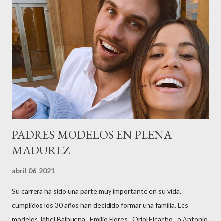
contaba detalles del homenaje en Actualida Rosa en RCE
radio,en el programa que presento todos los jueves de 17 a 18
horas . Carolina y Quionia Pagés Carolina Pagés La cita ,en el
Museu Marítim de BCN ,en las Drassanes reunió a figuras
destacadas del sector,así como clientes, autoridades y medios
de comunicación, en una velada inolvidable bajo el lema “Cien
años peinando almas, creando belleza,i...
PADRES MODELOS EN PLENA
MADUREZ
abril 06, 2021
Su carrera ha sido una parte muy importante en su vida,
cumplidos los 30 años han decidido formar una familia. Los
modelos Jábel Balbuena , Emilio Flores , Oriol Elcacho , o Antonio