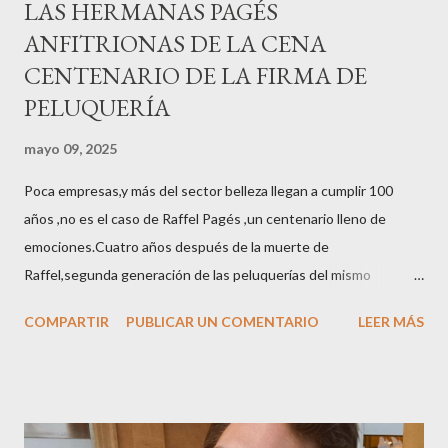
LAS HERMANAS PAGÉS
ANFITRIONAS DE LA CENA
CENTENARIO DE LA FIRMA DE
PELUQUERÍA
mayo 09, 2025
Poca empresas,y más del sector belleza llegan a cumplir 100
años ,no es el caso de Raffel Pagés ,un centenario lleno de
emociones.Cuatro años después de la muerte de
Raffel,segunda generación de las peluquerías del mismo
nombre,la tercera generación familiar ha querido reunir a todo el
COMPARTIR
PUBLICAR UN COMENTARIO
LEER MÁS
sector en una cena de reconocimiento.Sus hijas Carolina (CEO
de la empresa y promotora de los 34 centros de uñas),y Quionia (
gestión empresa ) invitaron a más de 800 personas para
recordar que su abuelo hace 100 años montó la primera
peluquería del grupo.Justo hace unos días Carol Pagés nos