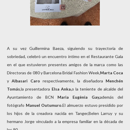
A su vez Guillermina Baeza, siguiendo su trayectoria de
sobriedad, celebró un encuentro íntimo en el Restaurante Gala
en el que estuvieron presentes amigos de la marca como las
Directoras de 080 y Barcelona Bridal Fashion Week,
Marta Coca
y
Albasari Caro
respectivamente, la diseñadora
Menchén
Tomás
,la presentadora
Elsa Anka,
o la teniente de alcalde del
Ayuntamiento de BCN
Maria
Eugènia Gay,
además del
fotógrafo
Manuel Outumuro
.El almuerzo estuvo presidido por
los hijos de la creadora nacida en Tanger,Belen Larruy y su
hermano Jorge vinculado a la empresa familiar en la década de
los 90.