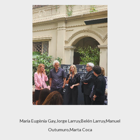
Maria Eugènia Gay,Jorge Larruy,Belén Larruy,Manuel
Outumuro,Marta Coca