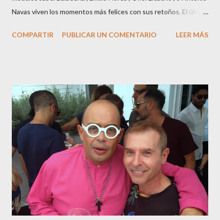
Navas viven los momentos más felices con sus retoños. El último
en ser padre ha sido el tinerfeño Jábel Balbuena , su primogénito
COMPARTIR
PUBLICAR UN COMENTARIO
LEER MÁS
M ateo nació en Barcelona hace poco más de una semana. El top
canario, a sus 30 años , tiene una relación estable de más de 2
años con la influencer “ HolaCuore ”,se trata de la catalana Marta
Escalante la joven de Vilafranca “robó el corazón” de Jábel
haciéndole padre de un precioso niño. Marta ha sido toda una
campeona, durante los primeros 3 meses de embarazo tuvo que
guardar reposo debido a un síndrome llamado
“hiperemesisgravídica”.Pasados los meses fatídicos de
gestación Marta tiró adelante con el embarazo, ahora es una
mamá feliz. Otro de los modelos que ha sido padre este año ha
sido el madrileño, Emilio Flores , el top que desfiló en las mejores
pasarelas ...