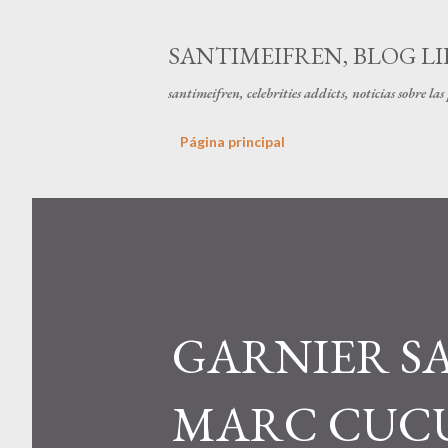
SANTIMEIFREN, BLOG LI
santimeifren, celebrities addicts, noticias sobre la
Página principal
GARNIER S
MARC CUCU