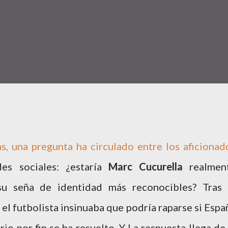
as, una pregunta ha circulado entre los aficionad
des sociales: ¿estaría
Marc Cucurella
realmen
su seña de identidad más reconocibles? Tras 
el futbolista insinuaba que podría raparse si Espa
erio por fin se ha resuelto. Y La respuesta llega de 