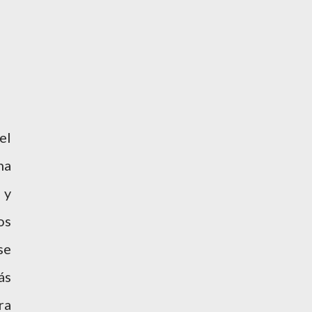
el
na
 y
os
se
ás
ra