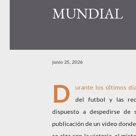
MUNDIAL
junio 25, 2026
D
urante los últimos dí
del futbol y las re
dispuesto a despedirse de 
publicación de un vídeo donde 
se alza con la victoria, el mist