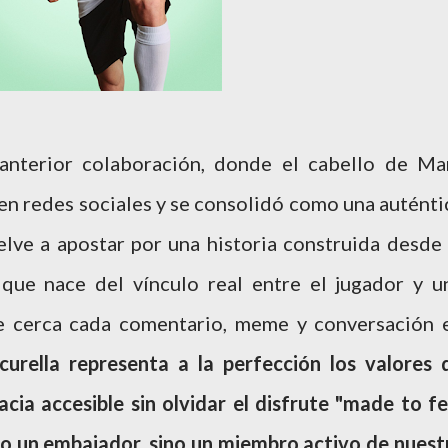
 anterior colaboración, donde el cabello de Ma
en redes sociales y se consolidó como una auténti
elve a apostar por una historia construida desde 
 que nace del vínculo real entre el jugador y u
 cerca cada comentario, meme y conversación 
urella representa a la perfección los valores 
acia
accesible sin olvidar el disfrute "made to fe
lo un embajador, sino un miembro activo de nuest