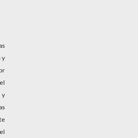
as
 y
or
el
n
y
as
te
el