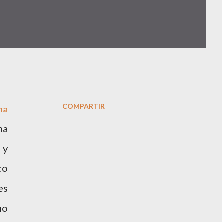
COMPARTIR
ha
na
 y
co
es
no