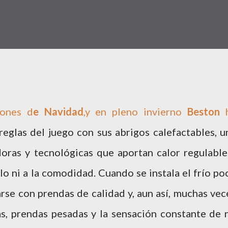
iones d
e Navidad
,y en pleno invierno
Beston
reglas del juego con sus abrigos calefactables, u
oras y tecnológicas que aportan calor regulable
ilo ni a la comodidad. Cuando se instala el frío po
rse con prendas de calidad y, aun así, muchas vec
tas, prendas pesadas y la sensación constante de 