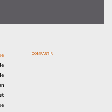
COMPARTIR
ue
de
le
un
st
ue