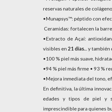
reservas naturales de colágen
•Munapsys™: péptido con efect
Ceramidas: fortalecen la barr
•Extracto de Açaí: antioxidan
visibles en
21 días.
.. y también
•100 % piel más suave, hidrat
•94 % piel más firme • 93 % re
•Mejora inmediata del tono, ef
En definitiva, la última innov
edades y tipos de piel y s
imprescindible para quienes busc