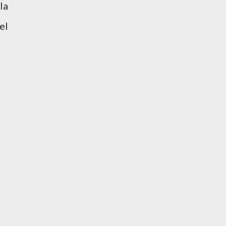
la
el