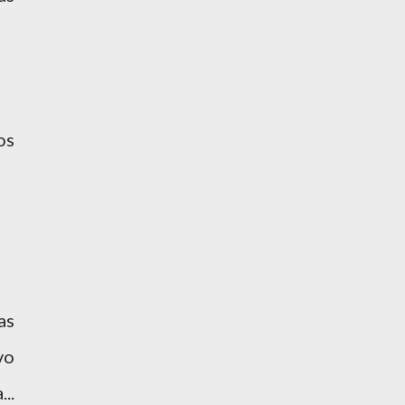
os
as
vo
..