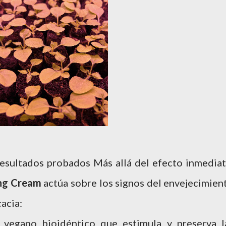
esultados probados Más allá del efecto inmediat
ng Cream
actúa sobre los signos del envejecimien
cacia:
 vegano bioidéntico que estimula y preserva l