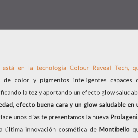
 está en la tecnología Colour Reveal Tech, q
s de color y pigmentos inteligentes capaces 
nificando la tez y aportando un efecto glow saludab
edad, efecto buena cara y un glow saludable en 
. Hace unos días te presentamos la nueva
Prolageni
la última innovación cosmética de
Montibello
q