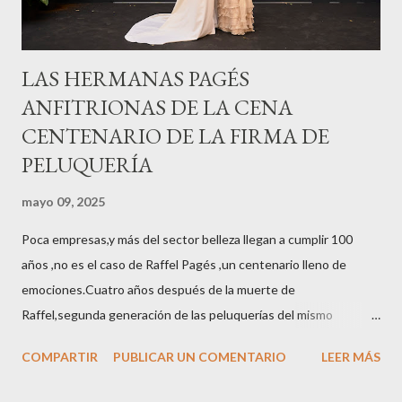
LAS HERMANAS PAGÉS
ANFITRIONAS DE LA CENA
CENTENARIO DE LA FIRMA DE
PELUQUERÍA
mayo 09, 2025
Poca empresas,y más del sector belleza llegan a cumplir 100
años ,no es el caso de Raffel Pagés ,un centenario lleno de
emociones.Cuatro años después de la muerte de
Raffel,segunda generación de las peluquerías del mismo
nombre,la tercera generación familiar ha querido reunir a todo el
COMPARTIR
PUBLICAR UN COMENTARIO
LEER MÁS
sector en una cena de reconocimiento.Sus hijas Carolina (CEO
de la empresa y promotora de los 34 centros de uñas),y Quionia (