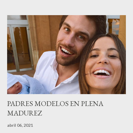
gestión empresa ) invitaron a más de 800 personas para
recordar que su abuelo hace 100 años montó la primera
peluquería del grupo.Justo hace unos días Carol Pagés nos
contaba detalles del homenaje en Actualida Rosa en RCE
radio,en el programa que presento todos los jueves de 17 a 18
horas . Carolina y Quionia Pagés Carolina Pagés La cita ,en el
Museu Marítim de BCN ,en las Drassanes reunió a figuras
destacadas del sector,así como clientes, autoridades y medios
de comunicación, en una velada inolvidable bajo el lema “Cien
años peinando almas, creando belleza,i...
PADRES MODELOS EN PLENA
MADUREZ
abril 06, 2021