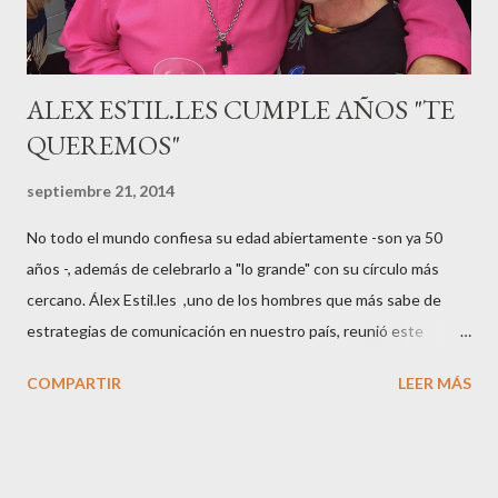
pasarelas ...
ALEX ESTIL.LES CUMPLE AÑOS "TE
QUEREMOS"
septiembre 21, 2014
No todo el mundo confiesa su edad abiertamente -son ya 50
años -, además de celebrarlo a "lo grande" con su círculo más
cercano. Álex Estil.les ,uno de los hombres que más sabe de
estrategias de comunicación en nuestro país, reunió este
sábado en su casa del Eixample barcelonés a muchos de sus
COMPARTIR
LEER MÁS
colaboradores y amigos que a lo largo de su vida profesional han
tenido la fortuna de trabajar con él. El "factotum" de XXL
Comunicación no es una persona cualquiera, sabe lo qué quiere
y como quiere las cosas cuando se embarca en negocios de