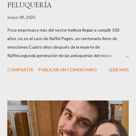
PELUQUERÍA
mayo 09, 2025
Poca empresas,y más del sector belleza llegan a cumplir 100
años ,no es el caso de Raffel Pagés ,un centenario lleno de
emociones.Cuatro años después de la muerte de
Raffel,segunda generación de las peluquerías del mismo
nombre,la tercera generación familiar ha querido reunir a todo el
COMPARTIR
PUBLICAR UN COMENTARIO
LEER MÁS
sector en una cena de reconocimiento.Sus hijas Carolina (CEO
de la empresa y promotora de los 34 centros de uñas),y Quionia (
gestión empresa ) invitaron a más de 800 personas para
recordar que su abuelo hace 100 años montó la primera
peluquería del grupo.Justo hace unos días Carol Pagés nos
contaba detalles del homenaje en Actualida Rosa en RCE
radio,en el programa que presento todos los jueves de 17 a 18
horas . Carolina y Quionia Pagés Carolina Pagés La cita ,en el