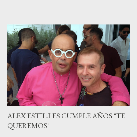
canario, a sus 30 años , tiene una relación estable de más de 2
años con la influencer “ HolaCuore ”,se trata de la catalana Marta
Escalante la joven de Vilafranca “robó el corazón” de Jábel
haciéndole padre de un precioso niño. Marta ha sido toda una
campeona, durante los primeros 3 meses de embarazo tuvo que
guardar reposo debido a un síndrome llamado
“hiperemesisgravídica”.Pasados los meses fatídicos de
gestación Marta tiró adelante con el embarazo, ahora es una
mamá feliz. Otro de los modelos que ha sido padre este año ha
sido el madrileño, Emilio Flores , el top que desfiló en las mejores
pasarelas ...
ALEX ESTIL.LES CUMPLE AÑOS "TE
QUEREMOS"