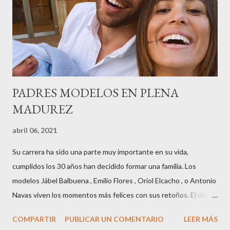
Museu Marítim de BCN ,en las Drassanes reunió a figuras
destacadas del sector,así como clientes, autoridades y medios
de comunicación, en una velada inolvidable bajo el lema “Cien
años peinando almas, creando belleza,i...
PADRES MODELOS EN PLENA
MADUREZ
abril 06, 2021
Su carrera ha sido una parte muy importante en su vida,
cumplidos los 30 años han decidido formar una familia. Los
modelos Jábel Balbuena , Emilio Flores , Oriol Elcacho , o Antonio
Navas viven los momentos más felices con sus retoños. El último
en ser padre ha sido el tinerfeño Jábel Balbuena , su primogénito
COMPARTIR
PUBLICAR UN COMENTARIO
LEER MÁS
M ateo nació en Barcelona hace poco más de una semana. El top