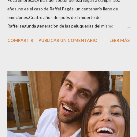
Poca empresas,y más del sector belleza llegan a cumplir 100
años ,no es el caso de Raffel Pagés ,un centenario lleno de
emociones.Cuatro años después de la muerte de
Raffel,segunda generación de las peluquerías del mismo
nombre,la tercera generación familiar ha querido reunir a todo el
COMPARTIR
PUBLICAR UN COMENTARIO
LEER MÁS
sector en una cena de reconocimiento.Sus hijas Carolina (CEO
de la empresa y promotora de los 34 centros de uñas),y Quionia (
gestión empresa ) invitaron a más de 800 personas para
recordar que su abuelo hace 100 años montó la primera
peluquería del grupo.Justo hace unos días Carol Pagés nos
contaba detalles del homenaje en Actualida Rosa en RCE
radio,en el programa que presento todos los jueves de 17 a 18
horas . Carolina y Quionia Pagés Carolina Pagés La cita ,en el
Museu Marítim de BCN ,en las Drassanes reunió a figuras
destacadas del sector,así como clientes, autoridades y medios
de comunicación, en una velada inolvidable bajo el lema “Cien