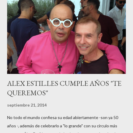
haciéndole padre de un precioso niño. Marta ha sido toda una
campeona, durante los primeros 3 meses de embarazo tuvo que
guardar reposo debido a un síndrome llamado
“hiperemesisgravídica”.Pasados los meses fatídicos de
gestación Marta tiró adelante con el embarazo, ahora es una
mamá feliz. Otro de los modelos que ha sido padre este año ha
sido el madrileño, Emilio Flores , el top que desfiló en las mejores
pasarelas ...
ALEX ESTIL.LES CUMPLE AÑOS "TE
QUEREMOS"
septiembre 21, 2014
No todo el mundo confiesa su edad abiertamente -son ya 50
años -, además de celebrarlo a "lo grande" con su círculo más