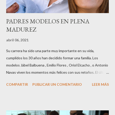
años peinando almas, creando belleza,i...
PADRES MODELOS EN PLENA
MADUREZ
abril 06, 2021
Su carrera ha sido una parte muy importante en su vida,
cumplidos los 30 años han decidido formar una familia. Los
modelos Jábel Balbuena , Emilio Flores , Oriol Elcacho , o Antonio
Navas viven los momentos más felices con sus retoños. El último
en ser padre ha sido el tinerfeño Jábel Balbuena , su primogénito
COMPARTIR
PUBLICAR UN COMENTARIO
LEER MÁS
M ateo nació en Barcelona hace poco más de una semana. El top
canario, a sus 30 años , tiene una relación estable de más de 2
años con la influencer “ HolaCuore ”,se trata de la catalana Marta
Escalante la joven de Vilafranca “robó el corazón” de Jábel