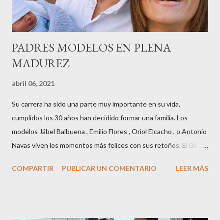
años peinando almas, creando belleza,i...
PADRES MODELOS EN PLENA
MADUREZ
abril 06, 2021
Su carrera ha sido una parte muy importante en su vida,
cumplidos los 30 años han decidido formar una familia. Los
modelos Jábel Balbuena , Emilio Flores , Oriol Elcacho , o Antonio
Navas viven los momentos más felices con sus retoños. El último
en ser padre ha sido el tinerfeño Jábel Balbuena , su primogénito
COMPARTIR
PUBLICAR UN COMENTARIO
LEER MÁS
M ateo nació en Barcelona hace poco más de una semana. El top
canario, a sus 30 años , tiene una relación estable de más de 2
años con la influencer “ HolaCuore ”,se trata de la catalana Marta
Escalante la joven de Vilafranca “robó el corazón” de Jábel