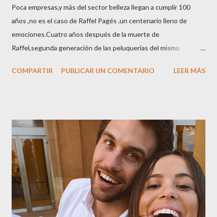
Poca empresas,y más del sector belleza llegan a cumplir 100
años ,no es el caso de Raffel Pagés ,un centenario lleno de
emociones.Cuatro años después de la muerte de
Raffel,segunda generación de las peluquerías del mismo
nombre,la tercera generación familiar ha querido reunir a todo el
COMPARTIR
PUBLICAR UN COMENTARIO
LEER MÁS
sector en una cena de reconocimiento.Sus hijas Carolina (CEO
de la empresa y promotora de los 34 centros de uñas),y Quionia (
gestión empresa ) invitaron a más de 800 personas para
recordar que su abuelo hace 100 años montó la primera
peluquería del grupo.Justo hace unos días Carol Pagés nos
contaba detalles del homenaje en Actualida Rosa en RCE
radio,en el programa que presento todos los jueves de 17 a 18
horas . Carolina y Quionia Pagés Carolina Pagés La cita ,en el
Museu Marítim de BCN ,en las Drassanes reunió a figuras
destacadas del sector,así como clientes, autoridades y medios
de comunicación, en una velada inolvidable bajo el lema “Cien