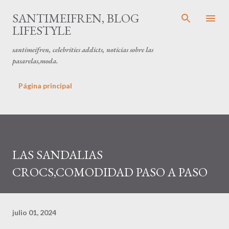
Ir al contenido principal
SANTIMEIFREN, BLOG
LIFESTYLE
santimeifren, celebrities addicts, noticias sobre las
pasarelas,moda.
Página principal
LAS SANDALIAS
CROCS,COMODIDAD PASO A PASO
julio 01, 2024