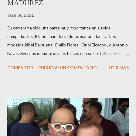
MADUREZ
abril 06, 2021
Su carrera ha sido una parte muy importante en su vida,
cumplidos los 30 años han decidido formar una familia. Los
modelos Jábel Balbuena , Emilio Flores , Oriol Elcacho , o Antonio
Navas viven los momentos más felices con sus retoños. El último
en ser padre ha sido el tinerfeño Jábel Balbuena , su primogénito
COMPARTIR
PUBLICAR UN COMENTARIO
LEER MÁS
M ateo nació en Barcelona hace poco más de una semana. El top
canario, a sus 30 años , tiene una relación estable de más de 2
años con la influencer “ HolaCuore ”,se trata de la catalana Marta
Escalante la joven de Vilafranca “robó el corazón” de Jábel
haciéndole padre de un precioso niño. Marta ha sido toda una
campeona, durante los primeros 3 meses de embarazo tuvo que
guardar reposo debido a un síndrome llamado
“hiperemesisgravídica”.Pasados los meses fatídicos de