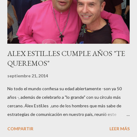
gestación Marta tiró adelante con el embarazo, ahora es una
mamá feliz. Otro de los modelos que ha sido padre este año ha
sido el madrileño, Emilio Flores , el top que desfiló en las mejores
pasarelas ...
ALEX ESTIL.LES CUMPLE AÑOS "TE
QUEREMOS"
septiembre 21, 2014
No todo el mundo confiesa su edad abiertamente -son ya 50
años -, además de celebrarlo a "lo grande" con su círculo más
cercano. Álex Estil.les ,uno de los hombres que más sabe de
estrategias de comunicación en nuestro país, reunió este
sábado en su casa del Eixample barcelonés a muchos de sus
COMPARTIR
LEER MÁS
colaboradores y amigos que a lo largo de su vida profesional han