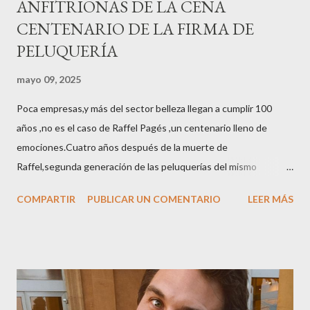
ANFITRIONAS DE LA CENA
CENTENARIO DE LA FIRMA DE
PELUQUERÍA
mayo 09, 2025
Poca empresas,y más del sector belleza llegan a cumplir 100
años ,no es el caso de Raffel Pagés ,un centenario lleno de
emociones.Cuatro años después de la muerte de
Raffel,segunda generación de las peluquerías del mismo
nombre,la tercera generación familiar ha querido reunir a todo el
COMPARTIR
PUBLICAR UN COMENTARIO
LEER MÁS
sector en una cena de reconocimiento.Sus hijas Carolina (CEO
de la empresa y promotora de los 34 centros de uñas),y Quionia (
gestión empresa ) invitaron a más de 800 personas para
recordar que su abuelo hace 100 años montó la primera
peluquería del grupo.Justo hace unos días Carol Pagés nos
contaba detalles del homenaje en Actualida Rosa en RCE