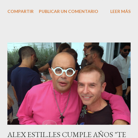
en ser padre ha sido el tinerfeño Jábel Balbuena , su primogénito
COMPARTIR
PUBLICAR UN COMENTARIO
LEER MÁS
M ateo nació en Barcelona hace poco más de una semana. El top
canario, a sus 30 años , tiene una relación estable de más de 2
años con la influencer “ HolaCuore ”,se trata de la catalana Marta
Escalante la joven de Vilafranca “robó el corazón” de Jábel
haciéndole padre de un precioso niño. Marta ha sido toda una
campeona, durante los primeros 3 meses de embarazo tuvo que
guardar reposo debido a un síndrome llamado
“hiperemesisgravídica”.Pasados los meses fatídicos de
gestación Marta tiró adelante con el embarazo, ahora es una
mamá feliz. Otro de los modelos que ha sido padre este año ha
sido el madrileño, Emilio Flores , el top que desfiló en las mejores
pasarelas ...
ALEX ESTIL.LES CUMPLE AÑOS "TE