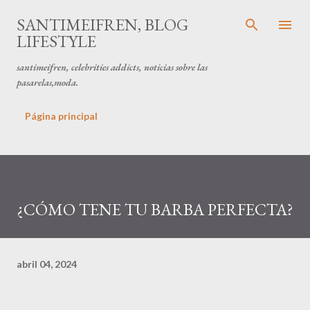
Ir al contenido principal
SANTIMEIFREN, BLOG
LIFESTYLE
santimeifren, celebrities addicts, noticias sobre las
pasarelas,moda.
Página principal
¿CÓMO TENE TU BARBA PERFECTA?
abril 04, 2024