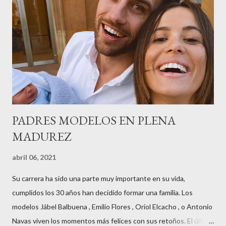
radio,en el programa que presento todos los jueves de 17 a 18
horas . Carolina y Quionia Pagés Carolina Pagés La cita ,en el
Museu Marítim de BCN ,en las Drassanes reunió a figuras
destacadas del sector,así como clientes, autoridades y medios
de comunicación, en una velada inolvidable bajo el lema “Cien
años peinando almas, creando belleza,i...
PADRES MODELOS EN PLENA
MADUREZ
abril 06, 2021
Su carrera ha sido una parte muy importante en su vida,
cumplidos los 30 años han decidido formar una familia. Los
modelos Jábel Balbuena , Emilio Flores , Oriol Elcacho , o Antonio
Navas viven los momentos más felices con sus retoños. El último