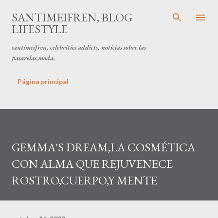
Ir al contenido principal
SANTIMEIFREN, BLOG
LIFESTYLE
santimeifren, celebrities addicts, noticias sobre las
pasarelas,moda.
Página principal
GEMMA'S DREAM,LA COSMÉTICA
CON ALMA QUE REJUVENECE
ROSTRO,CUERPO,Y MENTE