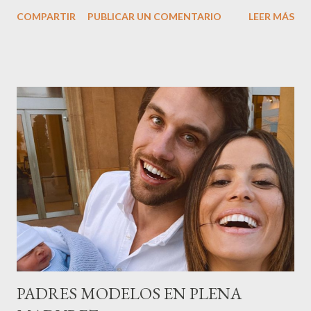
nombre,la tercera generación familiar ha querido reunir a todo el
COMPARTIR
PUBLICAR UN COMENTARIO
LEER MÁS
sector en una cena de reconocimiento.Sus hijas Carolina (CEO
de la empresa y promotora de los 34 centros de uñas),y Quionia (
gestión empresa ) invitaron a más de 800 personas para
recordar que su abuelo hace 100 años montó la primera
peluquería del grupo.Justo hace unos días Carol Pagés nos
contaba detalles del homenaje en Actualida Rosa en RCE
radio,en el programa que presento todos los jueves de 17 a 18
horas . Carolina y Quionia Pagés Carolina Pagés La cita ,en el
Museu Marítim de BCN ,en las Drassanes reunió a figuras
destacadas del sector,así como clientes, autoridades y medios
de comunicación, en una velada inolvidable bajo el lema “Cien
años peinando almas, creando belleza,i...
PADRES MODELOS EN PLENA