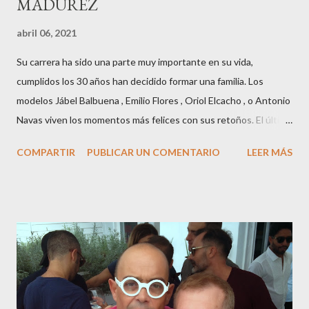
MADUREZ
abril 06, 2021
Su carrera ha sido una parte muy importante en su vida,
cumplidos los 30 años han decidido formar una familia. Los
modelos Jábel Balbuena , Emilio Flores , Oriol Elcacho , o Antonio
Navas viven los momentos más felices con sus retoños. El último
en ser padre ha sido el tinerfeño Jábel Balbuena , su primogénito
COMPARTIR
PUBLICAR UN COMENTARIO
LEER MÁS
M ateo nació en Barcelona hace poco más de una semana. El top
canario, a sus 30 años , tiene una relación estable de más de 2
años con la influencer “ HolaCuore ”,se trata de la catalana Marta
Escalante la joven de Vilafranca “robó el corazón” de Jábel
haciéndole padre de un precioso niño. Marta ha sido toda una
campeona, durante los primeros 3 meses de embarazo tuvo que
guardar reposo debido a un síndrome llamado
“hiperemesisgravídica”.Pasados los meses fatídicos de