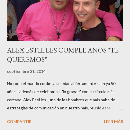
gestación Marta tiró adelante con el embarazo, ahora es una
mamá feliz. Otro de los modelos que ha sido padre este año ha
sido el madrileño, Emilio Flores , el top que desfiló en las mejores
pasarelas ...
ALEX ESTIL.LES CUMPLE AÑOS "TE
QUEREMOS"
septiembre 21, 2014
No todo el mundo confiesa su edad abiertamente -son ya 50
años -, además de celebrarlo a "lo grande" con su círculo más
cercano. Álex Estil.les ,uno de los hombres que más sabe de
estrategias de comunicación en nuestro país, reunió este
sábado en su casa del Eixample barcelonés a muchos de sus
COMPARTIR
LEER MÁS
colaboradores y amigos que a lo largo de su vida profesional han