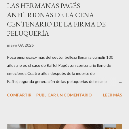
LAS HERMANAS PAGÉS
ANFITRIONAS DE LA CENA
CENTENARIO DE LA FIRMA DE
PELUQUERÍA
mayo 09, 2025
Poca empresas,y más del sector belleza llegan a cumplir 100
años ,no es el caso de Raffel Pagés ,un centenario lleno de
emociones.Cuatro años después de la muerte de
Raffel,segunda generación de las peluquerías del mismo
nombre,la tercera generación familiar ha querido reunir a todo el
COMPARTIR
PUBLICAR UN COMENTARIO
LEER MÁS
sector en una cena de reconocimiento.Sus hijas Carolina (CEO
de la empresa y promotora de los 34 centros de uñas),y Quionia (
gestión empresa ) invitaron a más de 800 personas para
recordar que su abuelo hace 100 años montó la primera