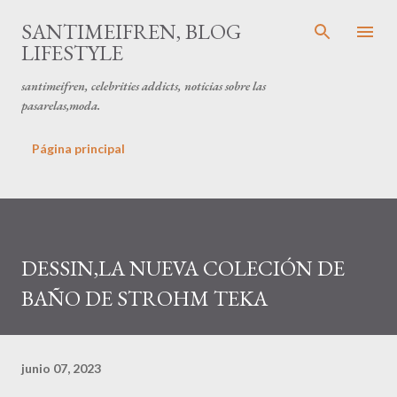
Ir al contenido principal
SANTIMEIFREN, BLOG
LIFESTYLE
santimeifren, celebrities addicts, noticias sobre las
pasarelas,moda.
Página principal
DESSIN,LA NUEVA COLECIÓN DE
BAÑO DE STROHM TEKA
junio 07, 2023