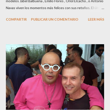
modelos Jábel Balbuena , Emilio Flores , Oriol Elcacho , o Antonio
Navas viven los momentos más felices con sus retoños. El último
en ser padre ha sido el tinerfeño Jábel Balbuena , su primogénito
COMPARTIR
PUBLICAR UN COMENTARIO
LEER MÁS
M ateo nació en Barcelona hace poco más de una semana. El top
canario, a sus 30 años , tiene una relación estable de más de 2
años con la influencer “ HolaCuore ”,se trata de la catalana Marta
Escalante la joven de Vilafranca “robó el corazón” de Jábel
haciéndole padre de un precioso niño. Marta ha sido toda una
campeona, durante los primeros 3 meses de embarazo tuvo que
guardar reposo debido a un síndrome llamado
“hiperemesisgravídica”.Pasados los meses fatídicos de
gestación Marta tiró adelante con el embarazo, ahora es una
mamá feliz. Otro de los modelos que ha sido padre este año ha
sido el madrileño, Emilio Flores , el top que desfiló en las mejores
pasarelas ...