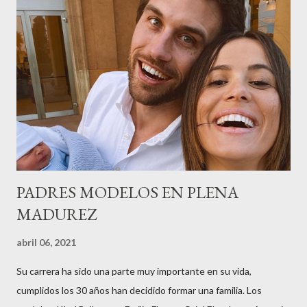
peluquería del grupo.Justo hace unos días Carol Pagés nos
contaba detalles del homenaje en Actualida Rosa en RCE
radio,en el programa que presento todos los jueves de 17 a 18
horas . Carolina y Quionia Pagés Carolina Pagés La cita ,en el
Museu Marítim de BCN ,en las Drassanes reunió a figuras
destacadas del sector,así como clientes, autoridades y medios
de comunicación, en una velada inolvidable bajo el lema “Cien
años peinando almas, creando belleza,i...
PADRES MODELOS EN PLENA
MADUREZ
abril 06, 2021
Su carrera ha sido una parte muy importante en su vida,
cumplidos los 30 años han decidido formar una familia. Los