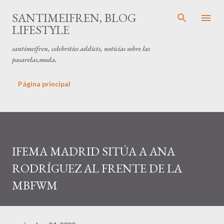
Ir al contenido principal
SANTIMEIFREN, BLOG
LIFESTYLE
santimeifren, celebrities addicts, noticias sobre las
pasarelas,moda.
Página principal
IFEMA MADRID SITÚA A ANA
RODRÍGUEZ AL FRENTE DE LA
MBFWM