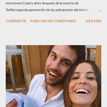
emociones.Cuatro años después de la muerte de
Raffel,segunda generación de las peluquerías del mismo
nombre,la tercera generación familiar ha querido reunir a todo el
COMPARTIR
PUBLICAR UN COMENTARIO
LEER MÁS
sector en una cena de reconocimiento.Sus hijas Carolina (CEO
de la empresa y promotora de los 34 centros de uñas),y Quionia (
gestión empresa ) invitaron a más de 800 personas para
recordar que su abuelo hace 100 años montó la primera
peluquería del grupo.Justo hace unos días Carol Pagés nos
contaba detalles del homenaje en Actualida Rosa en RCE
radio,en el programa que presento todos los jueves de 17 a 18
horas . Carolina y Quionia Pagés Carolina Pagés La cita ,en el
Museu Marítim de BCN ,en las Drassanes reunió a figuras
destacadas del sector,así como clientes, autoridades y medios
de comunicación, en una velada inolvidable bajo el lema “Cien
años peinando almas, creando belleza,i...