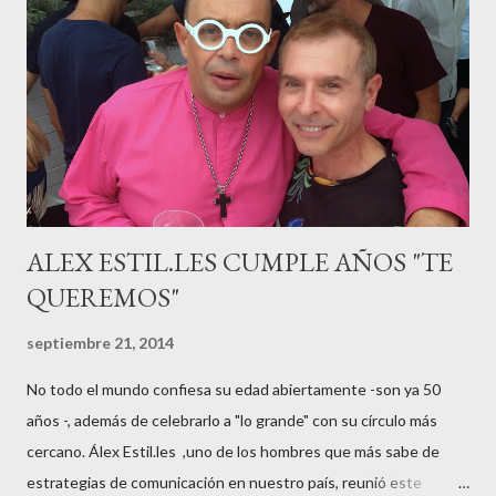
guardar reposo debido a un síndrome llamado
“hiperemesisgravídica”.Pasados los meses fatídicos de
gestación Marta tiró adelante con el embarazo, ahora es una
mamá feliz. Otro de los modelos que ha sido padre este año ha
sido el madrileño, Emilio Flores , el top que desfiló en las mejores
pasarelas ...
ALEX ESTIL.LES CUMPLE AÑOS "TE
QUEREMOS"
septiembre 21, 2014
No todo el mundo confiesa su edad abiertamente -son ya 50
años -, además de celebrarlo a "lo grande" con su círculo más
cercano. Álex Estil.les ,uno de los hombres que más sabe de
estrategias de comunicación en nuestro país, reunió este