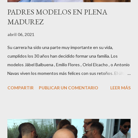
PADRES MODELOS EN PLENA
MADUREZ
abril 06, 2021
Su carrera ha sido una parte muy importante en su vida,
cumplidos los 30 años han decidido formar una familia. Los
modelos Jábel Balbuena , Emilio Flores , Oriol Elcacho , o Antonio
Navas viven los momentos más felices con sus retoños. El último
en ser padre ha sido el tinerfeño Jábel Balbuena , su primogénito
COMPARTIR
PUBLICAR UN COMENTARIO
LEER MÁS
M ateo nació en Barcelona hace poco más de una semana. El top
canario, a sus 30 años , tiene una relación estable de más de 2
años con la influencer “ HolaCuore ”,se trata de la catalana Marta
Escalante la joven de Vilafranca “robó el corazón” de Jábel
haciéndole padre de un precioso niño. Marta ha sido toda una
campeona, durante los primeros 3 meses de embarazo tuvo que