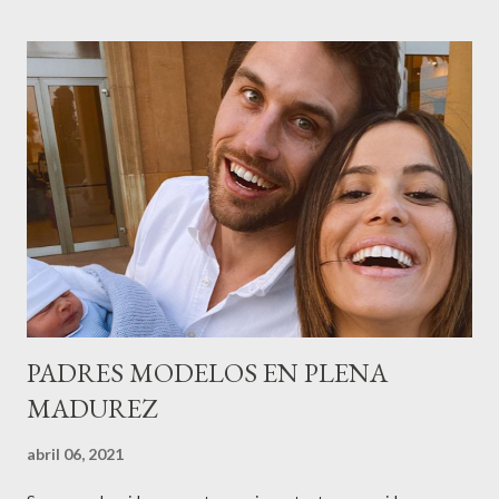
gestión empresa ) invitaron a más de 800 personas para
recordar que su abuelo hace 100 años montó la primera
peluquería del grupo.Justo hace unos días Carol Pagés nos
contaba detalles del homenaje en Actualida Rosa en RCE
radio,en el programa que presento todos los jueves de 17 a 18
horas . Carolina y Quionia Pagés Carolina Pagés La cita ,en el
Museu Marítim de BCN ,en las Drassanes reunió a figuras
destacadas del sector,así como clientes, autoridades y medios
de comunicación, en una velada inolvidable bajo el lema “Cien
años peinando almas, creando belleza,i...
PADRES MODELOS EN PLENA
MADUREZ
abril 06, 2021