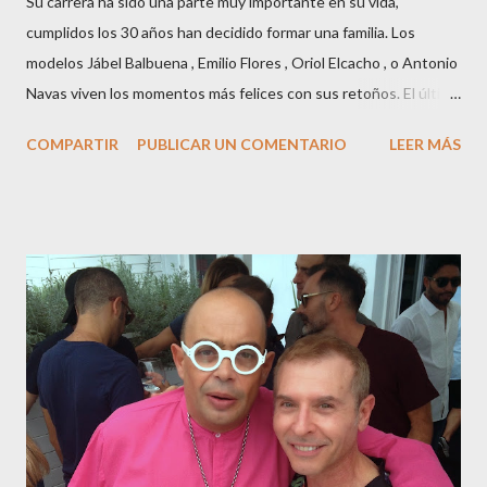
Su carrera ha sido una parte muy importante en su vida,
cumplidos los 30 años han decidido formar una familia. Los
modelos Jábel Balbuena , Emilio Flores , Oriol Elcacho , o Antonio
Navas viven los momentos más felices con sus retoños. El último
en ser padre ha sido el tinerfeño Jábel Balbuena , su primogénito
COMPARTIR
PUBLICAR UN COMENTARIO
LEER MÁS
M ateo nació en Barcelona hace poco más de una semana. El top
canario, a sus 30 años , tiene una relación estable de más de 2
años con la influencer “ HolaCuore ”,se trata de la catalana Marta
Escalante la joven de Vilafranca “robó el corazón” de Jábel
haciéndole padre de un precioso niño. Marta ha sido toda una
campeona, durante los primeros 3 meses de embarazo tuvo que
guardar reposo debido a un síndrome llamado
“hiperemesisgravídica”.Pasados los meses fatídicos de
gestación Marta tiró adelante con el embarazo, ahora es una
mamá feliz. Otro de los modelos que ha sido padre este año ha
sido el madrileño, Emilio Flores , el top que desfiló en las mejores