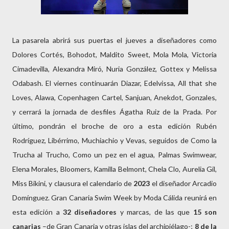
La pasarela abrirá sus puertas el jueves a diseñadores como
Dolores Cortés, Bohodot, Maldito Sweet, Mola Mola, Victoria
Cimadevilla, Alexandra Miró, Nuria González, Gottex y Melissa
Odabash. El viernes continuarán Diazar, Edelvissa, All that she
Loves, Alawa, Copenhagen Cartel, Sanjuan, Anekdot, Gonzales,
y cerrará la jornada de desfiles Ágatha Ruiz de la Prada. Por
último, pondrán el broche de oro a esta edición Rubén
Rodríguez, Libérrimo, Muchiachio y Vevas, seguidos de Como la
Trucha al Trucho, Como un pez en el agua, Palmas Swimwear,
Elena Morales, Bloomers, Kamilla Belmont, Chela Clo, Aurelia Gil,
Miss Bikini, y clausura el calendario de
2023
el diseñador Arcadio
Domínguez. Gran Canaria Swim Week by Moda Cálida reunirá en
esta edición a
32 diseñadores
y marcas, de las que
15 son
canarias
–de Gran Canaria y otras islas del archipiélago-;
8 de la