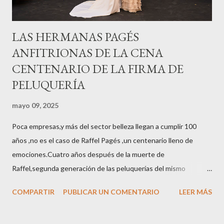
LAS HERMANAS PAGÉS
ANFITRIONAS DE LA CENA
CENTENARIO DE LA FIRMA DE
PELUQUERÍA
mayo 09, 2025
Poca empresas,y más del sector belleza llegan a cumplir 100
años ,no es el caso de Raffel Pagés ,un centenario lleno de
emociones.Cuatro años después de la muerte de
Raffel,segunda generación de las peluquerías del mismo
nombre,la tercera generación familiar ha querido reunir a todo el
COMPARTIR
PUBLICAR UN COMENTARIO
LEER MÁS
sector en una cena de reconocimiento.Sus hijas Carolina (CEO
de la empresa y promotora de los 34 centros de uñas),y Quionia (