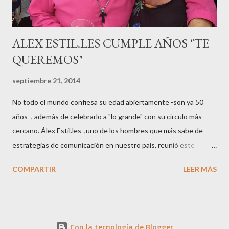
pasarelas ...
ALEX ESTIL.LES CUMPLE AÑOS "TE
QUEREMOS"
septiembre 21, 2014
No todo el mundo confiesa su edad abiertamente -son ya 50
años -, además de celebrarlo a "lo grande" con su círculo más
cercano. Álex Estil.les ,uno de los hombres que más sabe de
estrategias de comunicación en nuestro país, reunió este
sábado en su casa del Eixample barcelonés a muchos de sus
COMPARTIR
LEER MÁS
colaboradores y amigos que a lo largo de su vida profesional han
tenido la fortuna de trabajar con él. El "factotum" de XXL
Comunicación no es una persona cualquiera, sabe lo qué quiere
y como quiere las cosas cuando se embarca en negocios de
Con la tecnología de Blogger