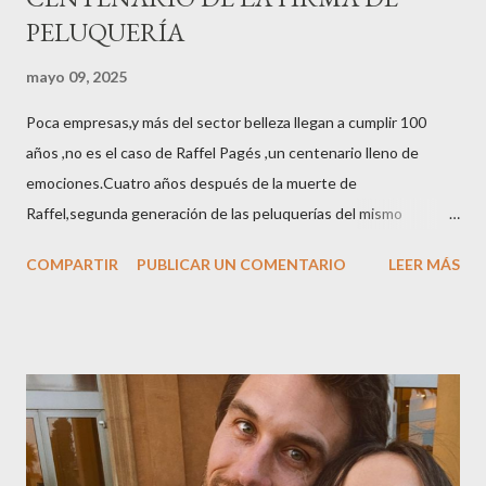
PELUQUERÍA
mayo 09, 2025
Poca empresas,y más del sector belleza llegan a cumplir 100
años ,no es el caso de Raffel Pagés ,un centenario lleno de
emociones.Cuatro años después de la muerte de
Raffel,segunda generación de las peluquerías del mismo
nombre,la tercera generación familiar ha querido reunir a todo el
COMPARTIR
PUBLICAR UN COMENTARIO
LEER MÁS
sector en una cena de reconocimiento.Sus hijas Carolina (CEO
de la empresa y promotora de los 34 centros de uñas),y Quionia (
gestión empresa ) invitaron a más de 800 personas para
recordar que su abuelo hace 100 años montó la primera
peluquería del grupo.Justo hace unos días Carol Pagés nos
contaba detalles del homenaje en Actualida Rosa en RCE
radio,en el programa que presento todos los jueves de 17 a 18