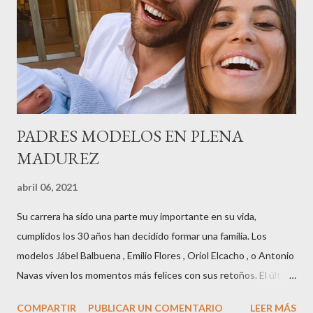
horas . Carolina y Quionia Pagés Carolina Pagés La cita ,en el
Museu Marítim de BCN ,en las Drassanes reunió a figuras
destacadas del sector,así como clientes, autoridades y medios
de comunicación, en una velada inolvidable bajo el lema “Cien
años peinando almas, creando belleza,i...
PADRES MODELOS EN PLENA
MADUREZ
abril 06, 2021
Su carrera ha sido una parte muy importante en su vida,
cumplidos los 30 años han decidido formar una familia. Los
modelos Jábel Balbuena , Emilio Flores , Oriol Elcacho , o Antonio
Navas viven los momentos más felices con sus retoños. El último
en ser padre ha sido el tinerfeño Jábel Balbuena , su primogénito
COMPARTIR
PUBLICAR UN COMENTARIO
LEER MÁS