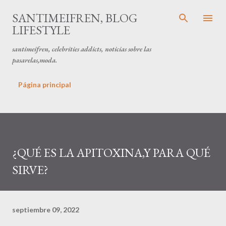
Ir al contenido principal
SANTIMEIFREN, BLOG
LIFESTYLE
santimeifren, celebrities addicts, noticias sobre las
pasarelas,moda.
Página principal
¿QUÉ ES LA APITOXINA,Y PARA QUÉ
SIRVE?
septiembre 09, 2022