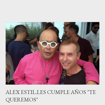
M ateo nació en Barcelona hace poco más de una semana. El top
canario, a sus 30 años , tiene una relación estable de más de 2
años con la influencer “ HolaCuore ”,se trata de la catalana Marta
Escalante la joven de Vilafranca “robó el corazón” de Jábel
haciéndole padre de un precioso niño. Marta ha sido toda una
campeona, durante los primeros 3 meses de embarazo tuvo que
guardar reposo debido a un síndrome llamado
“hiperemesisgravídica”.Pasados los meses fatídicos de
gestación Marta tiró adelante con el embarazo, ahora es una
mamá feliz. Otro de los modelos que ha sido padre este año ha
sido el madrileño, Emilio Flores , el top que desfiló en las mejores
pasarelas ...
ALEX ESTIL.LES CUMPLE AÑOS "TE
QUEREMOS"