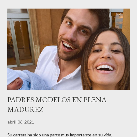
recordar que su abuelo hace 100 años montó la primera
peluquería del grupo.Justo hace unos días Carol Pagés nos
contaba detalles del homenaje en Actualida Rosa en RCE
radio,en el programa que presento todos los jueves de 17 a 18
horas . Carolina y Quionia Pagés Carolina Pagés La cita ,en el
Museu Marítim de BCN ,en las Drassanes reunió a figuras
destacadas del sector,así como clientes, autoridades y medios
de comunicación, en una velada inolvidable bajo el lema “Cien
años peinando almas, creando belleza,i...
PADRES MODELOS EN PLENA
MADUREZ
abril 06, 2021
Su carrera ha sido una parte muy importante en su vida,