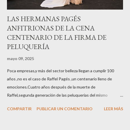
LAS HERMANAS PAGÉS
ANFITRIONAS DE LA CENA
CENTENARIO DE LA FIRMA DE
PELUQUERÍA
mayo 09, 2025
Poca empresas,y más del sector belleza llegan a cumplir 100
años ,no es el caso de Raffel Pagés ,un centenario lleno de
emociones.Cuatro años después de la muerte de
Raffel,segunda generación de las peluquerías del mismo
nombre,la tercera generación familiar ha querido reunir a todo el
COMPARTIR
PUBLICAR UN COMENTARIO
LEER MÁS
sector en una cena de reconocimiento.Sus hijas Carolina (CEO
de la empresa y promotora de los 34 centros de uñas),y Quionia (
gestión empresa ) invitaron a más de 800 personas para