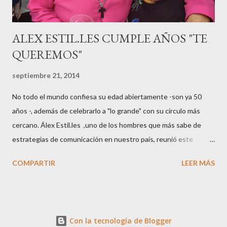
ALEX ESTIL.LES CUMPLE AÑOS "TE
QUEREMOS"
septiembre 21, 2014
No todo el mundo confiesa su edad abiertamente -son ya 50
años -, además de celebrarlo a "lo grande" con su círculo más
cercano. Álex Estil.les ,uno de los hombres que más sabe de
estrategias de comunicación en nuestro país, reunió este
sábado en su casa del Eixample barcelonés a muchos de sus
COMPARTIR
LEER MÁS
colaboradores y amigos que a lo largo de su vida profesional han
tenido la fortuna de trabajar con él. El "factotum" de XXL
Comunicación no es una persona cualquiera, sabe lo qué quiere
y como quiere las cosas cuando se embarca en negocios de
Con la tecnología de Blogger
moda, su gran especialidad.. Queremos a Álex tal y como es, con