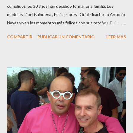
cumplidos los 30 años han decidido formar una familia. Los
modelos Jábel Balbuena , Emilio Flores , Oriol Elcacho , o Antonio
Navas viven los momentos más felices con sus retoños. El último
en ser padre ha sido el tinerfeño Jábel Balbuena , su primogénito
COMPARTIR
PUBLICAR UN COMENTARIO
LEER MÁS
M ateo nació en Barcelona hace poco más de una semana. El top
canario, a sus 30 años , tiene una relación estable de más de 2
años con la influencer “ HolaCuore ”,se trata de la catalana Marta
Escalante la joven de Vilafranca “robó el corazón” de Jábel
haciéndole padre de un precioso niño. Marta ha sido toda una
campeona, durante los primeros 3 meses de embarazo tuvo que
guardar reposo debido a un síndrome llamado
“hiperemesisgravídica”.Pasados los meses fatídicos de
gestación Marta tiró adelante con el embarazo, ahora es una
mamá feliz. Otro de los modelos que ha sido padre este año ha
sido el madrileño, Emilio Flores , el top que desfiló en las mejores
pasarelas ...