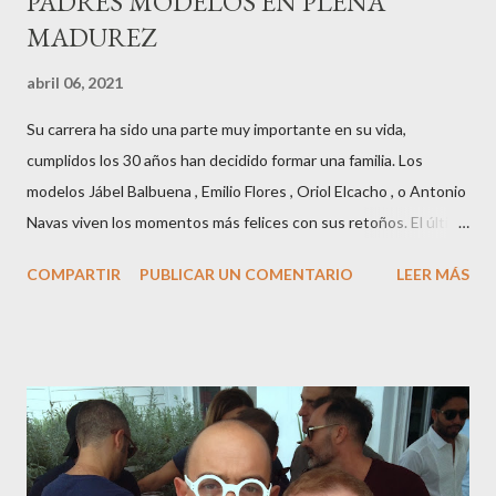
PADRES MODELOS EN PLENA
MADUREZ
abril 06, 2021
Su carrera ha sido una parte muy importante en su vida,
cumplidos los 30 años han decidido formar una familia. Los
modelos Jábel Balbuena , Emilio Flores , Oriol Elcacho , o Antonio
Navas viven los momentos más felices con sus retoños. El último
en ser padre ha sido el tinerfeño Jábel Balbuena , su primogénito
COMPARTIR
PUBLICAR UN COMENTARIO
LEER MÁS
M ateo nació en Barcelona hace poco más de una semana. El top
canario, a sus 30 años , tiene una relación estable de más de 2
años con la influencer “ HolaCuore ”,se trata de la catalana Marta
Escalante la joven de Vilafranca “robó el corazón” de Jábel
haciéndole padre de un precioso niño. Marta ha sido toda una
campeona, durante los primeros 3 meses de embarazo tuvo que
guardar reposo debido a un síndrome llamado