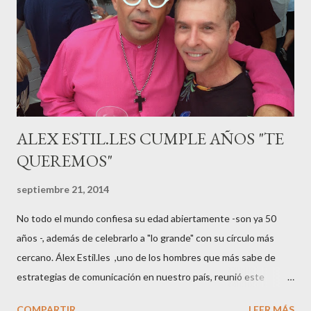
“hiperemesisgravídica”.Pasados los meses fatídicos de
gestación Marta tiró adelante con el embarazo, ahora es una
mamá feliz. Otro de los modelos que ha sido padre este año ha
sido el madrileño, Emilio Flores , el top que desfiló en las mejores
pasarelas ...
ALEX ESTIL.LES CUMPLE AÑOS "TE
QUEREMOS"
septiembre 21, 2014
No todo el mundo confiesa su edad abiertamente -son ya 50
años -, además de celebrarlo a "lo grande" con su círculo más
cercano. Álex Estil.les ,uno de los hombres que más sabe de
estrategias de comunicación en nuestro país, reunió este
sábado en su casa del Eixample barcelonés a muchos de sus
COMPARTIR
LEER MÁS