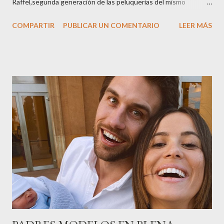
Raffel,segunda generación de las peluquerías del mismo
nombre,la tercera generación familiar ha querido reunir a todo el
COMPARTIR
PUBLICAR UN COMENTARIO
LEER MÁS
sector en una cena de reconocimiento.Sus hijas Carolina (CEO
de la empresa y promotora de los 34 centros de uñas),y Quionia (
gestión empresa ) invitaron a más de 800 personas para
recordar que su abuelo hace 100 años montó la primera
peluquería del grupo.Justo hace unos días Carol Pagés nos
contaba detalles del homenaje en Actualida Rosa en RCE
radio,en el programa que presento todos los jueves de 17 a 18
horas . Carolina y Quionia Pagés Carolina Pagés La cita ,en el
Museu Marítim de BCN ,en las Drassanes reunió a figuras
destacadas del sector,así como clientes, autoridades y medios
de comunicación, en una velada inolvidable bajo el lema “Cien
años peinando almas, creando belleza,i...