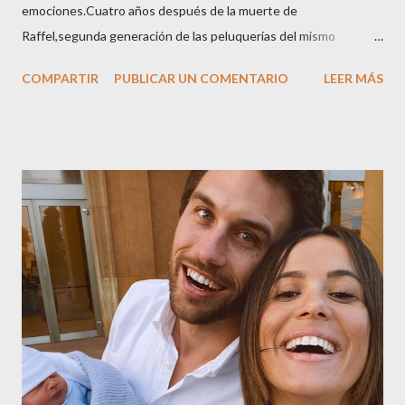
emociones.Cuatro años después de la muerte de
Raffel,segunda generación de las peluquerías del mismo
nombre,la tercera generación familiar ha querido reunir a todo el
COMPARTIR
PUBLICAR UN COMENTARIO
LEER MÁS
sector en una cena de reconocimiento.Sus hijas Carolina (CEO
de la empresa y promotora de los 34 centros de uñas),y Quionia (
gestión empresa ) invitaron a más de 800 personas para
recordar que su abuelo hace 100 años montó la primera
peluquería del grupo.Justo hace unos días Carol Pagés nos
contaba detalles del homenaje en Actualida Rosa en RCE
radio,en el programa que presento todos los jueves de 17 a 18
horas . Carolina y Quionia Pagés Carolina Pagés La cita ,en el
Museu Marítim de BCN ,en las Drassanes reunió a figuras
destacadas del sector,así como clientes, autoridades y medios
de comunicación, en una velada inolvidable bajo el lema “Cien
años peinando almas, creando belleza,i...