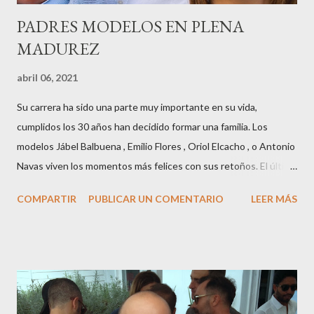
PADRES MODELOS EN PLENA
MADUREZ
abril 06, 2021
Su carrera ha sido una parte muy importante en su vida,
cumplidos los 30 años han decidido formar una familia. Los
modelos Jábel Balbuena , Emilio Flores , Oriol Elcacho , o Antonio
Navas viven los momentos más felices con sus retoños. El último
en ser padre ha sido el tinerfeño Jábel Balbuena , su primogénito
COMPARTIR
PUBLICAR UN COMENTARIO
LEER MÁS
M ateo nació en Barcelona hace poco más de una semana. El top
canario, a sus 30 años , tiene una relación estable de más de 2
años con la influencer “ HolaCuore ”,se trata de la catalana Marta
Escalante la joven de Vilafranca “robó el corazón” de Jábel
haciéndole padre de un precioso niño. Marta ha sido toda una
campeona, durante los primeros 3 meses de embarazo tuvo que