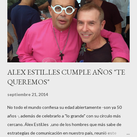
guardar reposo debido a un síndrome llamado
“hiperemesisgravídica”.Pasados los meses fatídicos de
gestación Marta tiró adelante con el embarazo, ahora es una
mamá feliz. Otro de los modelos que ha sido padre este año ha
sido el madrileño, Emilio Flores , el top que desfiló en las mejores
pasarelas ...
ALEX ESTIL.LES CUMPLE AÑOS "TE
QUEREMOS"
septiembre 21, 2014
No todo el mundo confiesa su edad abiertamente -son ya 50
años -, además de celebrarlo a "lo grande" con su círculo más
cercano. Álex Estil.les ,uno de los hombres que más sabe de
estrategias de comunicación en nuestro país, reunió este