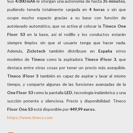
Sus
4.000 mAh
le otorgan una autonomía de hasta
35 minutos
,
pudiendo tenerla totalmente cargada en
4 horas
y sin que
ocupe mucho espacio gracias a su base con función de
autolavado automático, que se activa al colocar la
Tineco One
Floor S3
en la base, así el rodillo y los conductos estarán
siempre limpios sin que el usuario tenga que hacer nada.
Además,
Ziclotech
también distribuye en
España
otros
modelos de
Tineco
como la aspiradora
Tineco iFloor 3
, que
destaca entre otras cosas por tener un precio más asequible.
Tineco iFloor 3
también es capaz de aspirar y lavar al mismo
tiempo, y comparte algunas de las funciones avanzadas de la
One Floor S3
como la pantalla
LED
, tecnología inalámbrica y una
succión potente y silenciosa. Precio y disponibilidad: Tineco
Floor One S3
está disponible por
449,99 euros
.
https://www.tineco.com