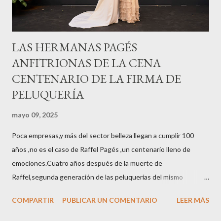
LAS HERMANAS PAGÉS
ANFITRIONAS DE LA CENA
CENTENARIO DE LA FIRMA DE
PELUQUERÍA
mayo 09, 2025
Poca empresas,y más del sector belleza llegan a cumplir 100
años ,no es el caso de Raffel Pagés ,un centenario lleno de
emociones.Cuatro años después de la muerte de
Raffel,segunda generación de las peluquerías del mismo
nombre,la tercera generación familiar ha querido reunir a todo el
COMPARTIR
PUBLICAR UN COMENTARIO
LEER MÁS
sector en una cena de reconocimiento.Sus hijas Carolina (CEO
de la empresa y promotora de los 34 centros de uñas),y Quionia (