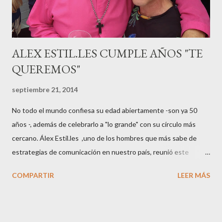
pasarelas ...
ALEX ESTIL.LES CUMPLE AÑOS "TE
QUEREMOS"
septiembre 21, 2014
No todo el mundo confiesa su edad abiertamente -son ya 50
años -, además de celebrarlo a "lo grande" con su círculo más
cercano. Álex Estil.les ,uno de los hombres que más sabe de
estrategias de comunicación en nuestro país, reunió este
sábado en su casa del Eixample barcelonés a muchos de sus
COMPARTIR
LEER MÁS
colaboradores y amigos que a lo largo de su vida profesional han
tenido la fortuna de trabajar con él. El "factotum" de XXL
Comunicación no es una persona cualquiera, sabe lo qué quiere
y como quiere las cosas cuando se embarca en negocios de