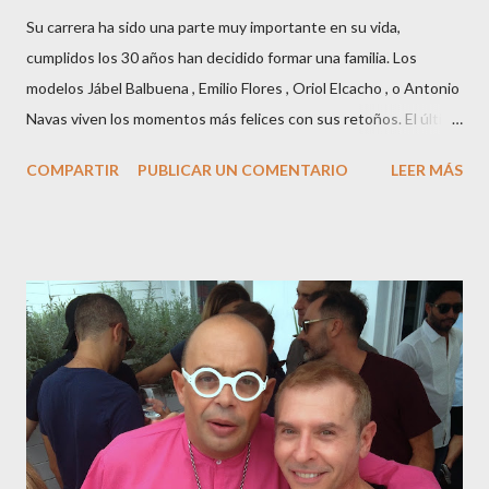
Su carrera ha sido una parte muy importante en su vida,
cumplidos los 30 años han decidido formar una familia. Los
modelos Jábel Balbuena , Emilio Flores , Oriol Elcacho , o Antonio
Navas viven los momentos más felices con sus retoños. El último
en ser padre ha sido el tinerfeño Jábel Balbuena , su primogénito
COMPARTIR
PUBLICAR UN COMENTARIO
LEER MÁS
M ateo nació en Barcelona hace poco más de una semana. El top
canario, a sus 30 años , tiene una relación estable de más de 2
años con la influencer “ HolaCuore ”,se trata de la catalana Marta
Escalante la joven de Vilafranca “robó el corazón” de Jábel
haciéndole padre de un precioso niño. Marta ha sido toda una
campeona, durante los primeros 3 meses de embarazo tuvo que
guardar reposo debido a un síndrome llamado
“hiperemesisgravídica”.Pasados los meses fatídicos de
gestación Marta tiró adelante con el embarazo, ahora es una
mamá feliz. Otro de los modelos que ha sido padre este año ha
sido el madrileño, Emilio Flores , el top que desfiló en las mejores