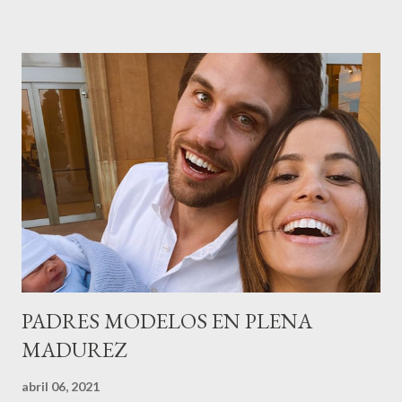
gestión empresa ) invitaron a más de 800 personas para
recordar que su abuelo hace 100 años montó la primera
peluquería del grupo.Justo hace unos días Carol Pagés nos
contaba detalles del homenaje en Actualida Rosa en RCE
radio,en el programa que presento todos los jueves de 17 a 18
horas . Carolina y Quionia Pagés Carolina Pagés La cita ,en el
Museu Marítim de BCN ,en las Drassanes reunió a figuras
destacadas del sector,así como clientes, autoridades y medios
de comunicación, en una velada inolvidable bajo el lema “Cien
años peinando almas, creando belleza,i...
PADRES MODELOS EN PLENA
MADUREZ
abril 06, 2021