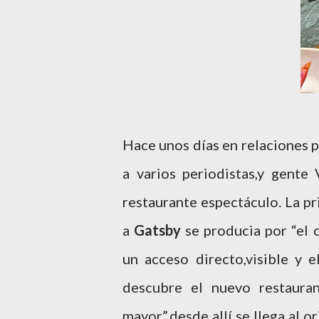
Hace unos días en relaciones 
a varios periodistas,y gent
restaurante espectáculo. La pr
a
Gatsby
se producia por “el c
un acceso directo,visible y 
descubre el nuevo restaura
mayor”,desde allí se llega al o