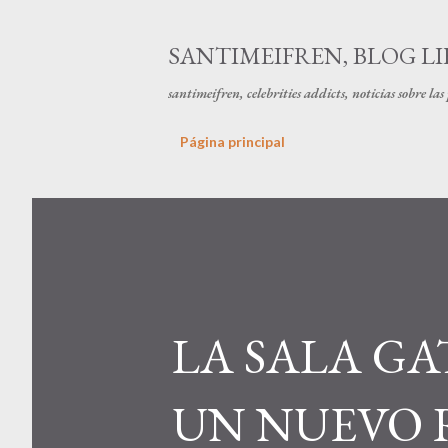
SANTIMEIFREN, BLOG LI
santimeifren, celebrities addicts, noticias sobre la
Página principal
LA SALA G
UN NUEVO R