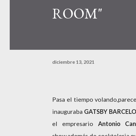
ROOM"
diciembre 13, 2021
Pasa el tiempo volando,parece
inauguraba
GATSBY BARCEL
el empresario
Antonio Ca
show,además de cockteleria qu