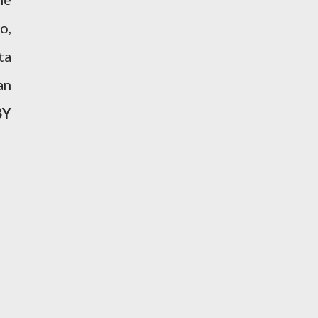
o,
ta
an
BY