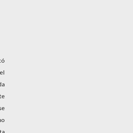
có
el
da
te
se
no
ta