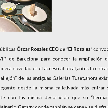
públicas
Óscar Rosales
CEO
de “
El Rosales
” convo
e VIP de
Barcelona
para conocer la ampliación d
imera novedad es el acceso al local,antes la entra
allejón” de las antiguas Galerias Tuset,ahora exis
elegante desde la misma calle.Nada más entrar 
nte con las misma decoración que su “herma
riginario
Gatsby
donde tanbién se cena,y se disfru