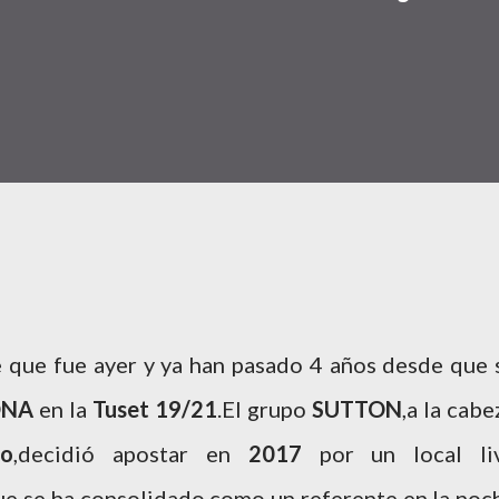
 que fue ayer y ya han pasado 4 años desde que 
ONA
en la
Tuset 19/21
.El grupo
SUTTON
,a la cabe
no
,decidió apostar en
2017
por un local li
e se ha consolidado como un referente en la noc