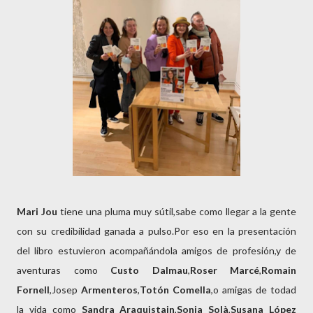
Mari Jou
tiene una pluma muy sútil,sabe como llegar a la gente
con su credibilidad ganada a pulso.Por eso en la presentación
del libro estuvieron acompañándola amigos de profesión,y de
aventuras como
Custo Dalmau
,
Roser Marcé
,
Romain
Fornell
,Josep
Armenteros
,
Totón Comella
,o amigas de todad
la vida como
Sandra Araquistain
,
Sonia
Solà
,
Susana López