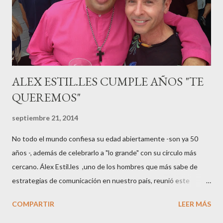
mamá feliz. Otro de los modelos que ha sido padre este año ha
sido el madrileño, Emilio Flores , el top que desfiló en las mejores
pasarelas ...
ALEX ESTIL.LES CUMPLE AÑOS "TE
QUEREMOS"
septiembre 21, 2014
No todo el mundo confiesa su edad abiertamente -son ya 50
años -, además de celebrarlo a "lo grande" con su círculo más
cercano. Álex Estil.les ,uno de los hombres que más sabe de
estrategias de comunicación en nuestro país, reunió este
sábado en su casa del Eixample barcelonés a muchos de sus
COMPARTIR
LEER MÁS
colaboradores y amigos que a lo largo de su vida profesional han
tenido la fortuna de trabajar con él. El "factotum" de XXL