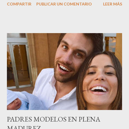
COMPARTIR
PUBLICAR UN COMENTARIO
LEER MÁS
sector en una cena de reconocimiento.Sus hijas Carolina (CEO
de la empresa y promotora de los 34 centros de uñas),y Quionia (
gestión empresa ) invitaron a más de 800 personas para
recordar que su abuelo hace 100 años montó la primera
peluquería del grupo.Justo hace unos días Carol Pagés nos
contaba detalles del homenaje en Actualida Rosa en RCE
radio,en el programa que presento todos los jueves de 17 a 18
horas . Carolina y Quionia Pagés Carolina Pagés La cita ,en el
Museu Marítim de BCN ,en las Drassanes reunió a figuras
destacadas del sector,así como clientes, autoridades y medios
de comunicación, en una velada inolvidable bajo el lema “Cien
años peinando almas, creando belleza,i...
PADRES MODELOS EN PLENA
MADUREZ