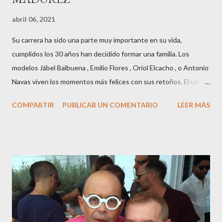
abril 06, 2021
Su carrera ha sido una parte muy importante en su vida,
cumplidos los 30 años han decidido formar una familia. Los
modelos Jábel Balbuena , Emilio Flores , Oriol Elcacho , o Antonio
Navas viven los momentos más felices con sus retoños. El último
en ser padre ha sido el tinerfeño Jábel Balbuena , su primogénito
COMPARTIR
PUBLICAR UN COMENTARIO
LEER MÁS
M ateo nació en Barcelona hace poco más de una semana. El top
canario, a sus 30 años , tiene una relación estable de más de 2
años con la influencer “ HolaCuore ”,se trata de la catalana Marta
Escalante la joven de Vilafranca “robó el corazón” de Jábel
haciéndole padre de un precioso niño. Marta ha sido toda una
campeona, durante los primeros 3 meses de embarazo tuvo que
guardar reposo debido a un síndrome llamado
“hiperemesisgravídica”.Pasados los meses fatídicos de
gestación Marta tiró adelante con el embarazo, ahora es una