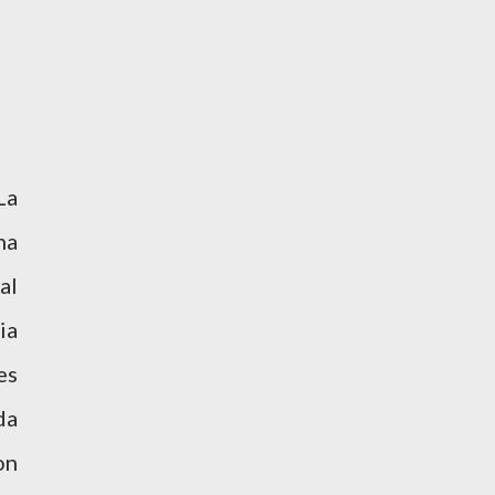
La
na
al
ia
es
da
on