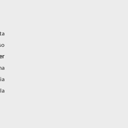
ta
so
er
na
ia
la