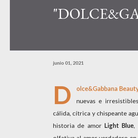
"DOLCE&G
junio 01, 2021
D
olce&Gabbana Beaut
nuevas e irresistibl
cálida, cítrica y chispeante ag
historia de amor
Light Blue
,
olfativa al amor verdadero en