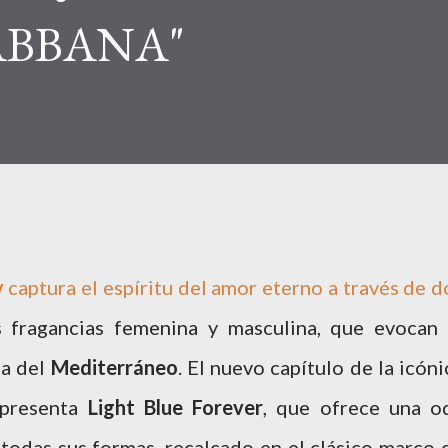
ABBANA"
y
captura el espíritu del amor eterno a través de d
es fragancias femenina y masculina, que evocan 
ua del
Mediterráneo
. El nuevo capítulo de la icóni
 presenta
Light Blue Forever
, que ofrece una o
 todas sus formas, recalcado en el clásico marco 