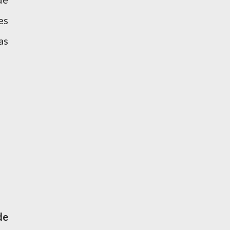
es
as
de