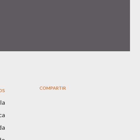
COMPARTIR
os
la
ca
da
de