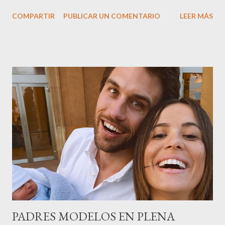
nombre,la tercera generación familiar ha querido reunir a todo el
COMPARTIR
PUBLICAR UN COMENTARIO
LEER MÁS
sector en una cena de reconocimiento.Sus hijas Carolina (CEO
de la empresa y promotora de los 34 centros de uñas),y Quionia (
gestión empresa ) invitaron a más de 800 personas para
recordar que su abuelo hace 100 años montó la primera
peluquería del grupo.Justo hace unos días Carol Pagés nos
contaba detalles del homenaje en Actualida Rosa en RCE
radio,en el programa que presento todos los jueves de 17 a 18
horas . Carolina y Quionia Pagés Carolina Pagés La cita ,en el
Museu Marítim de BCN ,en las Drassanes reunió a figuras
destacadas del sector,así como clientes, autoridades y medios
de comunicación, en una velada inolvidable bajo el lema “Cien
años peinando almas, creando belleza,i...
PADRES MODELOS EN PLENA