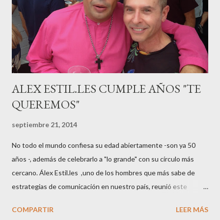
gestación Marta tiró adelante con el embarazo, ahora es una
mamá feliz. Otro de los modelos que ha sido padre este año ha
sido el madrileño, Emilio Flores , el top que desfiló en las mejores
pasarelas ...
ALEX ESTIL.LES CUMPLE AÑOS "TE
QUEREMOS"
septiembre 21, 2014
No todo el mundo confiesa su edad abiertamente -son ya 50
años -, además de celebrarlo a "lo grande" con su círculo más
cercano. Álex Estil.les ,uno de los hombres que más sabe de
estrategias de comunicación en nuestro país, reunió este
sábado en su casa del Eixample barcelonés a muchos de sus
COMPARTIR
LEER MÁS
colaboradores y amigos que a lo largo de su vida profesional han