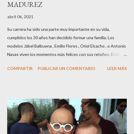
MADUREZ
abril 06, 2021
Su carrera ha sido una parte muy importante en su vida,
cumplidos los 30 años han decidido formar una familia. Los
modelos Jábel Balbuena , Emilio Flores , Oriol Elcacho , o Antonio
Navas viven los momentos más felices con sus retoños. El último
en ser padre ha sido el tinerfeño Jábel Balbuena , su primogénito
COMPARTIR
PUBLICAR UN COMENTARIO
LEER MÁS
M ateo nació en Barcelona hace poco más de una semana. El top
canario, a sus 30 años , tiene una relación estable de más de 2
años con la influencer “ HolaCuore ”,se trata de la catalana Marta
Escalante la joven de Vilafranca “robó el corazón” de Jábel
haciéndole padre de un precioso niño. Marta ha sido toda una
campeona, durante los primeros 3 meses de embarazo tuvo que
guardar reposo debido a un síndrome llamado
“hiperemesisgravídica”.Pasados los meses fatídicos de