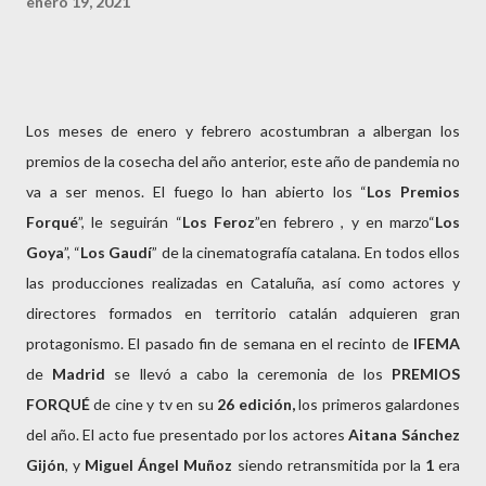
enero 19, 2021
Los meses de enero y febrero acostumbran a albergan los
premios de la cosecha del año anterior, este año de pandemia no
va a ser menos. El fuego lo han abierto los “
Los Premios
Forqué
”, le seguirán “
Los Feroz
”en febrero , y en marzo“
Los
Goya
”, “
Los Gaudí
” de la cinematografía catalana. En todos ellos
las producciones realizadas en Cataluña, así como actores y
directores formados en territorio catalán adquieren gran
protagonismo. El pasado fin de semana en el recinto de
IFEMA
de
Madrid
se llevó a cabo la ceremonia de los
PREMIOS
FORQUÉ
de cine y tv en su
26 edición,
los primeros galardones
del año. El acto fue presentado por los actores
Aitana Sánchez
Gijón
, y
Miguel Ángel Muñoz
siendo retransmitida por la
1
era