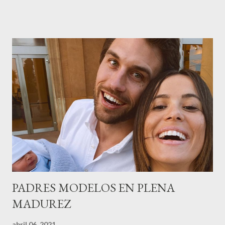
de la empresa y promotora de los 34 centros de uñas),y Quionia (
gestión empresa ) invitaron a más de 800 personas para
recordar que su abuelo hace 100 años montó la primera
peluquería del grupo.Justo hace unos días Carol Pagés nos
contaba detalles del homenaje en Actualida Rosa en RCE
radio,en el programa que presento todos los jueves de 17 a 18
horas . Carolina y Quionia Pagés Carolina Pagés La cita ,en el
Museu Marítim de BCN ,en las Drassanes reunió a figuras
destacadas del sector,así como clientes, autoridades y medios
de comunicación, en una velada inolvidable bajo el lema “Cien
años peinando almas, creando belleza,i...
PADRES MODELOS EN PLENA
MADUREZ
abril 06, 2021