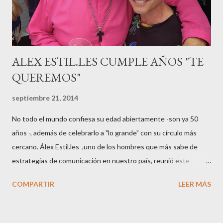
sido el madrileño, Emilio Flores , el top que desfiló en las mejores
pasarelas ...
ALEX ESTIL.LES CUMPLE AÑOS "TE
QUEREMOS"
septiembre 21, 2014
No todo el mundo confiesa su edad abiertamente -son ya 50
años -, además de celebrarlo a "lo grande" con su círculo más
cercano. Álex Estil.les ,uno de los hombres que más sabe de
estrategias de comunicación en nuestro país, reunió este
sábado en su casa del Eixample barcelonés a muchos de sus
COMPARTIR
LEER MÁS
colaboradores y amigos que a lo largo de su vida profesional han
tenido la fortuna de trabajar con él. El "factotum" de XXL
Comunicación no es una persona cualquiera, sabe lo qué quiere