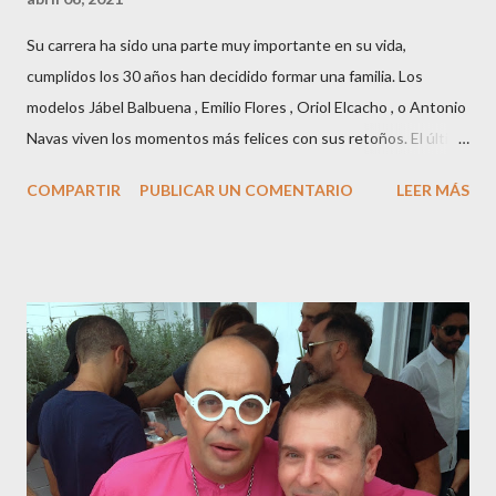
Su carrera ha sido una parte muy importante en su vida,
cumplidos los 30 años han decidido formar una familia. Los
modelos Jábel Balbuena , Emilio Flores , Oriol Elcacho , o Antonio
Navas viven los momentos más felices con sus retoños. El último
en ser padre ha sido el tinerfeño Jábel Balbuena , su primogénito
COMPARTIR
PUBLICAR UN COMENTARIO
LEER MÁS
M ateo nació en Barcelona hace poco más de una semana. El top
canario, a sus 30 años , tiene una relación estable de más de 2
años con la influencer “ HolaCuore ”,se trata de la catalana Marta
Escalante la joven de Vilafranca “robó el corazón” de Jábel
haciéndole padre de un precioso niño. Marta ha sido toda una
campeona, durante los primeros 3 meses de embarazo tuvo que
guardar reposo debido a un síndrome llamado
“hiperemesisgravídica”.Pasados los meses fatídicos de
gestación Marta tiró adelante con el embarazo, ahora es una
mamá feliz. Otro de los modelos que ha sido padre este año ha