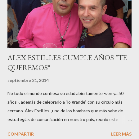
gestación Marta tiró adelante con el embarazo, ahora es una
mamá feliz. Otro de los modelos que ha sido padre este año ha
sido el madrileño, Emilio Flores , el top que desfiló en las mejores
pasarelas ...
ALEX ESTIL.LES CUMPLE AÑOS "TE
QUEREMOS"
septiembre 21, 2014
No todo el mundo confiesa su edad abiertamente -son ya 50
años -, además de celebrarlo a "lo grande" con su círculo más
cercano. Álex Estil.les ,uno de los hombres que más sabe de
estrategias de comunicación en nuestro país, reunió este
sábado en su casa del Eixample barcelonés a muchos de sus
COMPARTIR
LEER MÁS
colaboradores y amigos que a lo largo de su vida profesional han