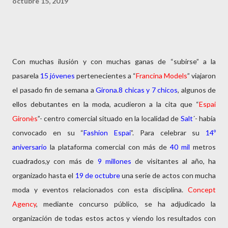
octubre 15, 2019
Con muchas ilusión y con muchas ganas de “subirse” a la
pasarela
15 jóvenes
pertenecientes a “
Francina Models
” viajaron
el pasado fin de semana a
Girona
.
8 chicas y 7 chicos
, algunos de
ellos debutantes en la moda, acudieron a la cita que “
Espai
Gironès
”- centro comercial situado en la localidad de
Salt
´- había
convocado en su “
Fashion Espai
”. Para celebrar su
14º
aniversario
la plataforma comercial con más de
40 mil
metros
cuadrados,y con más de
9 millones
de visitantes al año, ha
organizado hasta el
19 de octubre
una serie de actos con mucha
moda y eventos relacionados con esta disciplina.
Concept
Agency
, mediante concurso público, se ha adjudicado la
organización de todas estos actos y viendo los resultados con