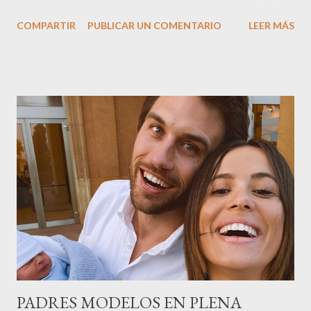
nombre,la tercera generación familiar ha querido reunir a todo el
COMPARTIR
PUBLICAR UN COMENTARIO
LEER MÁS
sector en una cena de reconocimiento.Sus hijas Carolina (CEO
de la empresa y promotora de los 34 centros de uñas),y Quionia (
gestión empresa ) invitaron a más de 800 personas para
recordar que su abuelo hace 100 años montó la primera
peluquería del grupo.Justo hace unos días Carol Pagés nos
contaba detalles del homenaje en Actualida Rosa en RCE
radio,en el programa que presento todos los jueves de 17 a 18
horas . Carolina y Quionia Pagés Carolina Pagés La cita ,en el
Museu Marítim de BCN ,en las Drassanes reunió a figuras
destacadas del sector,así como clientes, autoridades y medios
de comunicación, en una velada inolvidable bajo el lema “Cien
años peinando almas, creando belleza,i...
PADRES MODELOS EN PLENA