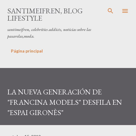
Ir al contenido principal
SANTIMEIFREN, BLOG
LIFESTYLE
santimeifren, celebrities addicts, noticias sobre las
pasarelas,moda.
Página principal
LA NUEVA GENERACIÓN DE
"FRANCINA MODELS" DESFILA EN
"ESPAI GIRONÈS"