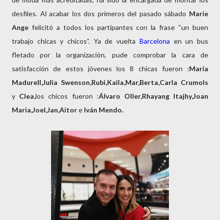
desfiles. Al acabar los dos primeros del pasado sábado
Marie
Ange
felicitó a todos los partipantes con la frase “un buen
trabajo chicas y chicos”. Ya de vuelta
Barcelona
en un bus
fletado por la organización, pude comprobar la cara de
satisfacción de estos jóvenes los 8 chicas fueron :
María
Madurell,Julia Swenson,Rubi,Kaila,Mar,Berta,Carla Crumols
y
Clea,
los chicos fueron :
Álvaro Oller,Rhayang Itajhy,Joan
Maria,Joel,Jan,Aitor
e
Iván
Mendo.