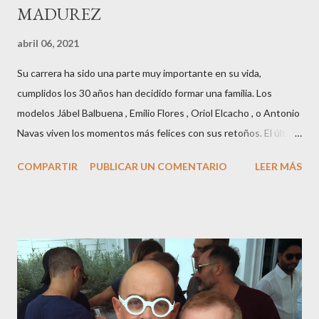
MADUREZ
abril 06, 2021
Su carrera ha sido una parte muy importante en su vida,
cumplidos los 30 años han decidido formar una familia. Los
modelos Jábel Balbuena , Emilio Flores , Oriol Elcacho , o Antonio
Navas viven los momentos más felices con sus retoños. El último
en ser padre ha sido el tinerfeño Jábel Balbuena , su primogénito
COMPARTIR
PUBLICAR UN COMENTARIO
LEER MÁS
M ateo nació en Barcelona hace poco más de una semana. El top
canario, a sus 30 años , tiene una relación estable de más de 2
años con la influencer “ HolaCuore ”,se trata de la catalana Marta
Escalante la joven de Vilafranca “robó el corazón” de Jábel
haciéndole padre de un precioso niño. Marta ha sido toda una
campeona, durante los primeros 3 meses de embarazo tuvo que
guardar reposo debido a un síndrome llamado
“hiperemesisgravídica”.Pasados los meses fatídicos de