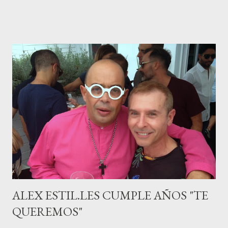
canario, a sus 30 años , tiene una relación estable de más de 2
años con la influencer “ HolaCuore ”,se trata de la catalana Marta
Escalante la joven de Vilafranca “robó el corazón” de Jábel
haciéndole padre de un precioso niño. Marta ha sido toda una
campeona, durante los primeros 3 meses de embarazo tuvo que
guardar reposo debido a un síndrome llamado
“hiperemesisgravídica”.Pasados los meses fatídicos de
gestación Marta tiró adelante con el embarazo, ahora es una
mamá feliz. Otro de los modelos que ha sido padre este año ha
sido el madrileño, Emilio Flores , el top que desfiló en las mejores
pasarelas ...
ALEX ESTIL.LES CUMPLE AÑOS "TE
QUEREMOS"