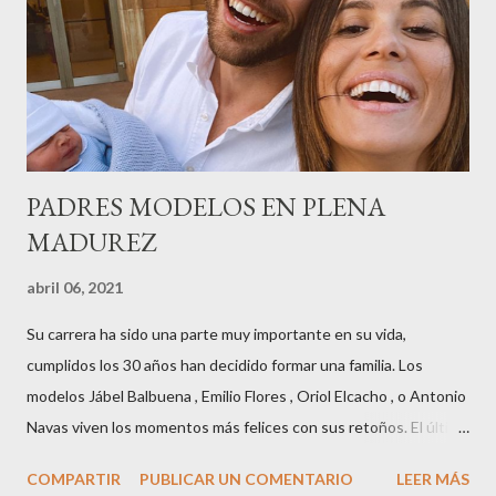
Museu Marítim de BCN ,en las Drassanes reunió a figuras
destacadas del sector,así como clientes, autoridades y medios
de comunicación, en una velada inolvidable bajo el lema “Cien
años peinando almas, creando belleza,i...
PADRES MODELOS EN PLENA
MADUREZ
abril 06, 2021
Su carrera ha sido una parte muy importante en su vida,
cumplidos los 30 años han decidido formar una familia. Los
modelos Jábel Balbuena , Emilio Flores , Oriol Elcacho , o Antonio
Navas viven los momentos más felices con sus retoños. El último
en ser padre ha sido el tinerfeño Jábel Balbuena , su primogénito
COMPARTIR
PUBLICAR UN COMENTARIO
LEER MÁS
M ateo nació en Barcelona hace poco más de una semana. El top