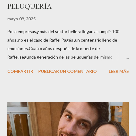
PELUQUERÍA
mayo 09, 2025
Poca empresas,y más del sector belleza llegan a cumplir 100
años ,no es el caso de Raffel Pagés ,un centenario lleno de
emociones.Cuatro años después de la muerte de
Raffel,segunda generación de las peluquerías del mismo
nombre,la tercera generación familiar ha querido reunir a todo el
COMPARTIR
PUBLICAR UN COMENTARIO
LEER MÁS
sector en una cena de reconocimiento.Sus hijas Carolina (CEO
de la empresa y promotora de los 34 centros de uñas),y Quionia (
gestión empresa ) invitaron a más de 800 personas para
recordar que su abuelo hace 100 años montó la primera
peluquería del grupo.Justo hace unos días Carol Pagés nos
contaba detalles del homenaje en Actualida Rosa en RCE
radio,en el programa que presento todos los jueves de 17 a 18
horas . Carolina y Quionia Pagés Carolina Pagés La cita ,en el