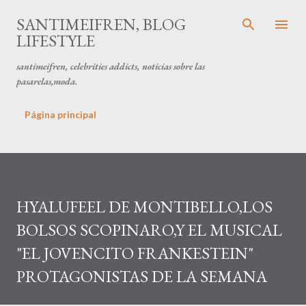
Ir al contenido principal
SANTIMEIFREN, BLOG
LIFESTYLE
santimeifren, celebrities addicts, noticias sobre las
pasarelas,moda.
Página principal
HYALUFEEL DE MONTIBELLO,LOS
BOLSOS SCOPINARO,Y EL MUSICAL
"EL JOVENCITO FRANKESTEIN"
PROTAGONISTAS DE LA SEMANA