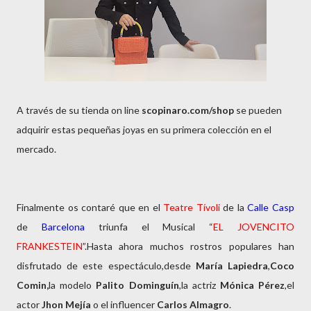
A través de su tienda on line
scopinaro.com/shop
se pueden
adquirir estas pequeñas joyas en su primera colección en el
mercado.
Finalmente os contaré que en el
Teatre Tívoli
de la
Calle Casp
de
Barcelona
triunfa el Musical “
EL
JOVENCITO
FRANKESTEIN
”.Hasta ahora muchos rostros populares han
disfrutado de este espectáculo,desde
María Lapiedra
,
Coco
Comin,
la modelo
Palito Dominguín
,la actriz
Mónica
Pérez
,el
actor
Jhon Mejía
o el influencer
Carlos Almagro
.