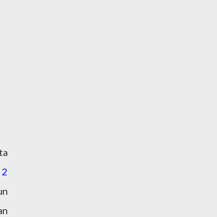
ta
o
2
un
an