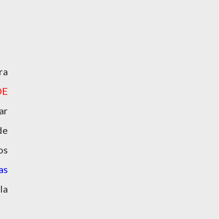
ra
DE
ar
de
os
as
la