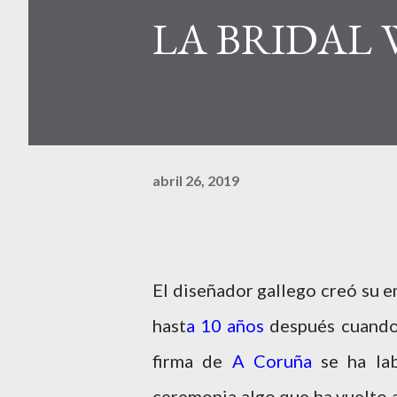
LA BRIDAL
abril 26, 2019
El diseñador gallego creó su 
hast
a 10 años
después cuando
firma de
A Coruña
se ha la
ceremonia algo que ha vuelto 