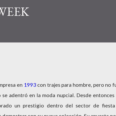
 WEEK
empresa en
1993
con trajes para hombre, pero no f
 se adentró en la moda nupcial. Desde entonces 
brado un prestigio dentro del sector de fiesta
a demostrar con su nueva colección. Su apuesta pa