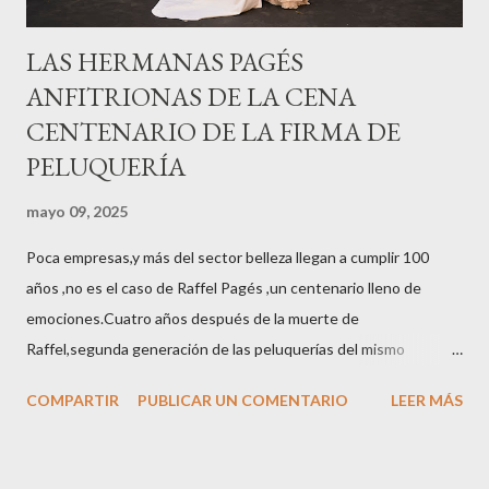
LAS HERMANAS PAGÉS
ANFITRIONAS DE LA CENA
CENTENARIO DE LA FIRMA DE
PELUQUERÍA
mayo 09, 2025
Poca empresas,y más del sector belleza llegan a cumplir 100
años ,no es el caso de Raffel Pagés ,un centenario lleno de
emociones.Cuatro años después de la muerte de
Raffel,segunda generación de las peluquerías del mismo
nombre,la tercera generación familiar ha querido reunir a todo el
COMPARTIR
PUBLICAR UN COMENTARIO
LEER MÁS
sector en una cena de reconocimiento.Sus hijas Carolina (CEO
de la empresa y promotora de los 34 centros de uñas),y Quionia (
gestión empresa ) invitaron a más de 800 personas para