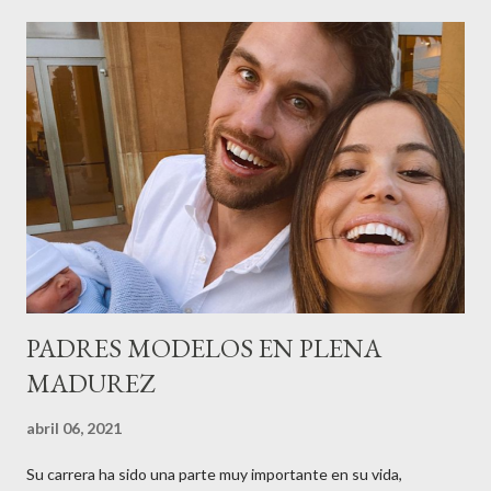
recordar que su abuelo hace 100 años montó la primera
peluquería del grupo.Justo hace unos días Carol Pagés nos
contaba detalles del homenaje en Actualida Rosa en RCE
radio,en el programa que presento todos los jueves de 17 a 18
horas . Carolina y Quionia Pagés Carolina Pagés La cita ,en el
Museu Marítim de BCN ,en las Drassanes reunió a figuras
destacadas del sector,así como clientes, autoridades y medios
de comunicación, en una velada inolvidable bajo el lema “Cien
años peinando almas, creando belleza,i...
PADRES MODELOS EN PLENA
MADUREZ
abril 06, 2021
Su carrera ha sido una parte muy importante en su vida,