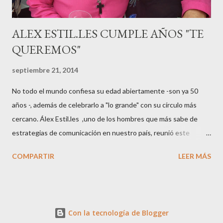
ALEX ESTIL.LES CUMPLE AÑOS "TE
QUEREMOS"
septiembre 21, 2014
No todo el mundo confiesa su edad abiertamente -son ya 50
años -, además de celebrarlo a "lo grande" con su círculo más
cercano. Álex Estil.les ,uno de los hombres que más sabe de
estrategias de comunicación en nuestro país, reunió este
sábado en su casa del Eixample barcelonés a muchos de sus
COMPARTIR
LEER MÁS
colaboradores y amigos que a lo largo de su vida profesional han
tenido la fortuna de trabajar con él. El "factotum" de XXL
Comunicación no es una persona cualquiera, sabe lo qué quiere
y como quiere las cosas cuando se embarca en negocios de
Con la tecnología de Blogger
moda, su gran especialidad.. Queremos a Álex tal y como es, con