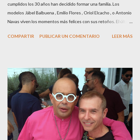
cumplidos los 30 años han decidido formar una familia. Los
modelos Jábel Balbuena , Emilio Flores , Oriol Elcacho , o Antonio
Navas viven los momentos más felices con sus retoños. El último
en ser padre ha sido el tinerfeño Jábel Balbuena , su primogénito
COMPARTIR
PUBLICAR UN COMENTARIO
LEER MÁS
M ateo nació en Barcelona hace poco más de una semana. El top
canario, a sus 30 años , tiene una relación estable de más de 2
años con la influencer “ HolaCuore ”,se trata de la catalana Marta
Escalante la joven de Vilafranca “robó el corazón” de Jábel
haciéndole padre de un precioso niño. Marta ha sido toda una
campeona, durante los primeros 3 meses de embarazo tuvo que
guardar reposo debido a un síndrome llamado
“hiperemesisgravídica”.Pasados los meses fatídicos de
gestación Marta tiró adelante con el embarazo, ahora es una
mamá feliz. Otro de los modelos que ha sido padre este año ha
sido el madrileño, Emilio Flores , el top que desfiló en las mejores
pasarelas ...