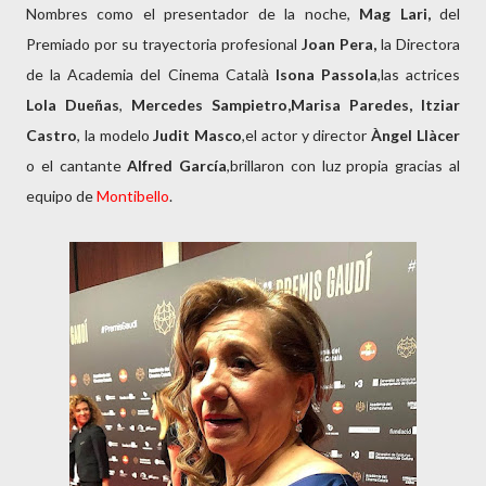
Nombres como el presentador de la noche,
Mag Lari,
del
Premiado por su trayectoria profesional
Joan Pera,
la Directora
de la Academia del Cinema Català
Isona Passola
,las actrices
Lola Dueñas
,
Mercedes Sampietro,Marisa Paredes, Itziar
Castro
, la modelo
Judit Masco
,el actor y director
Àngel Llàcer
o el cantante
Alfred García
,brillaron con luz propia gracias al
equipo de
Montibello
.