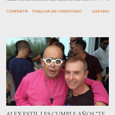
en ser padre ha sido el tinerfeño Jábel Balbuena , su primogénito
COMPARTIR
PUBLICAR UN COMENTARIO
LEER MÁS
M ateo nació en Barcelona hace poco más de una semana. El top
canario, a sus 30 años , tiene una relación estable de más de 2
años con la influencer “ HolaCuore ”,se trata de la catalana Marta
Escalante la joven de Vilafranca “robó el corazón” de Jábel
haciéndole padre de un precioso niño. Marta ha sido toda una
campeona, durante los primeros 3 meses de embarazo tuvo que
guardar reposo debido a un síndrome llamado
“hiperemesisgravídica”.Pasados los meses fatídicos de
gestación Marta tiró adelante con el embarazo, ahora es una
mamá feliz. Otro de los modelos que ha sido padre este año ha
sido el madrileño, Emilio Flores , el top que desfiló en las mejores
pasarelas ...
ALEX ESTIL.LES CUMPLE AÑOS "TE