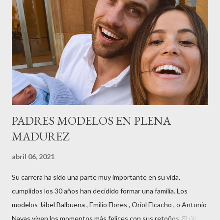
radio,en el programa que presento todos los jueves de 17 a 18
horas . Carolina y Quionia Pagés Carolina Pagés La cita ,en el
Museu Marítim de BCN ,en las Drassanes reunió a figuras
destacadas del sector,así como clientes, autoridades y medios
de comunicación, en una velada inolvidable bajo el lema “Cien
años peinando almas, creando belleza,i...
PADRES MODELOS EN PLENA
MADUREZ
abril 06, 2021
Su carrera ha sido una parte muy importante en su vida,
cumplidos los 30 años han decidido formar una familia. Los
modelos Jábel Balbuena , Emilio Flores , Oriol Elcacho , o Antonio
Navas viven los momentos más felices con sus retoños. El último