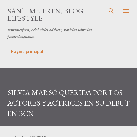
Ir al contenido principal
SANTIMEIFREN, BLOG
LIFESTYLE
santimeifren, celebrities addicts, noticias sobre las
pasarelas,moda.
Página principal
SILVIA MARSÓ QUERIDA POR LOS
ACTORES Y ACTRICES EN SU DEBUT
EN BCN