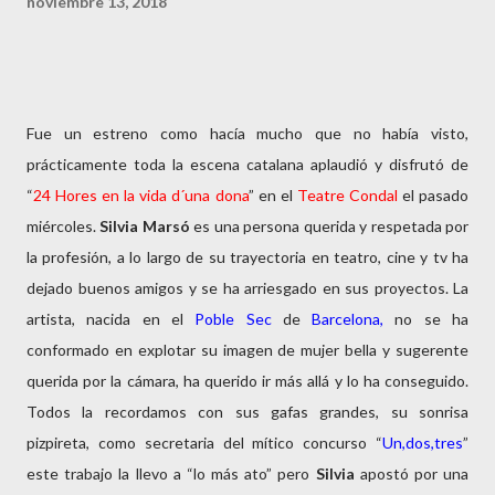
noviembre 13, 2018
Fue un estreno como hacía mucho que no había visto,
prácticamente toda la escena catalana aplaudió y disfrutó de
“
24 Hores en la vida d´una dona
” en el
Teatre Condal
el pasado
miércoles.
Silvia Marsó
es una persona querida y respetada por
la profesión, a lo largo de su trayectoria en teatro, cine y tv ha
dejado buenos amigos y se ha arriesgado en sus proyectos. La
artista, nacida en el
Poble Sec
de
Barcelona,
no se ha
conformado en explotar su imagen de mujer bella y sugerente
querida por la cámara, ha querido ir más allá y lo ha conseguido.
Todos la recordamos con sus gafas grandes, su sonrisa
pizpireta, como secretaria del mítico concurso “
Un,dos,tres
”
este trabajo la llevo a “lo más ato” pero
Silvia
apostó por una