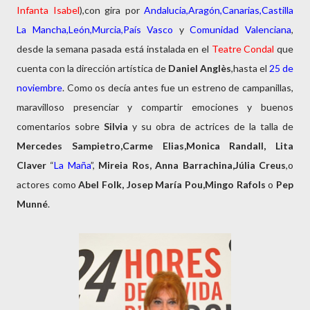
Infanta Isabel
),con gira por
Andalucia,Aragón,Canarias,Castilla
La Mancha,León,Murcia,País Vasco
y
Comunidad Valenciana
,
desde la semana pasada está instalada en el
Teatre Condal
que
cuenta con la dirección artística de
Daniel Anglès
,hasta el
25 de
noviembre
. Como os decía antes fue un estreno de campanillas,
maravilloso presenciar y compartir emociones y buenos
comentarios sobre
Silvia
y su obra de actrices de la talla de
Mercedes Sampietro,Carme Elias,Monica Randall, Lita
Claver
“
La Maña
”,
Mireia Ros,
Anna Barrachina,Júlia Creus
,o
actores como
Abel Folk, Josep María Pou,Mingo Rafols
o
Pep
Munné
.