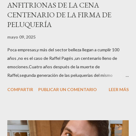
ANFITRIONAS DE LA CENA
CENTENARIO DE LA FIRMA DE
PELUQUERÍA
mayo 09, 2025
Poca empresas,y más del sector belleza llegan a cumplir 100
años ,no es el caso de Raffel Pagés ,un centenario lleno de
emociones.Cuatro años después de la muerte de
Raffel,segunda generación de las peluquerías del mismo
nombre,la tercera generación familiar ha querido reunir a todo el
COMPARTIR
PUBLICAR UN COMENTARIO
LEER MÁS
sector en una cena de reconocimiento.Sus hijas Carolina (CEO
de la empresa y promotora de los 34 centros de uñas),y Quionia (
gestión empresa ) invitaron a más de 800 personas para
recordar que su abuelo hace 100 años montó la primera
peluquería del grupo.Justo hace unos días Carol Pagés nos
contaba detalles del homenaje en Actualida Rosa en RCE