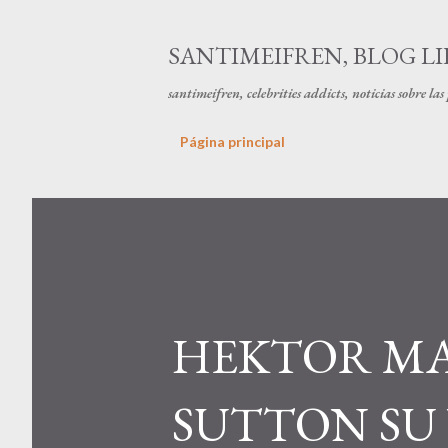
SANTIMEIFREN, BLOG LI
santimeifren, celebrities addicts, noticias sobre la
Página principal
HEKTOR MA
SUTTON SU