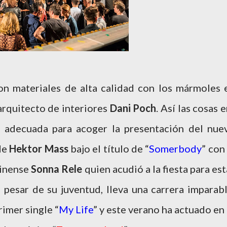
on materiales de alta calidad con los mármoles 
 arquitecto de interiores
Dani Poch
. Así las cosas e
s adecuada para acoger la presentación del nue
 de
Hektor Mass
bajo el título de “
Somerbody
” con 
dinense
Sonna Rele
quien acudió a la fiesta para est
 pesar de su juventud, lleva una carrera imparabl
imer single “
My Life
” y este verano ha actuado en 