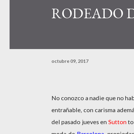
RODEADO D
octubre 09, 2017
No conozco a nadie que no habl
entrañable, con carisma ademá
del pasado jueves en
Sutton
to
moda de
Barcelona
, propieda