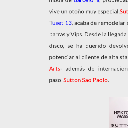
vive un otoño muy especial.
Su
T
uset 13
, acaba de remodelar 
barras y Vips. Desde la llegad
disco, se ha querido devolv
potenciar al cliente de alta 
Arts
- además de internaciona
paso
Sutton Sao Paolo
.