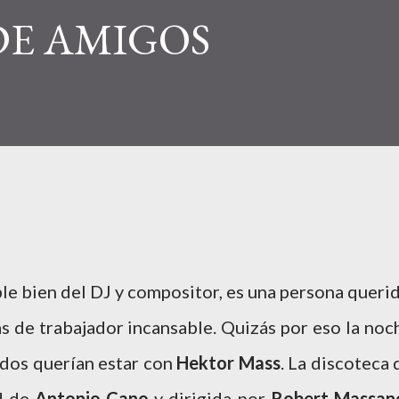
E AMIGOS
e bien del DJ y compositor, es una persona querid
s de trabajador incansable. Quizás por eso la noc
dos querían estar con
Hektor Mass
. La discoteca 
d de
Antonio Cano
y dirigida por
Robert Massan