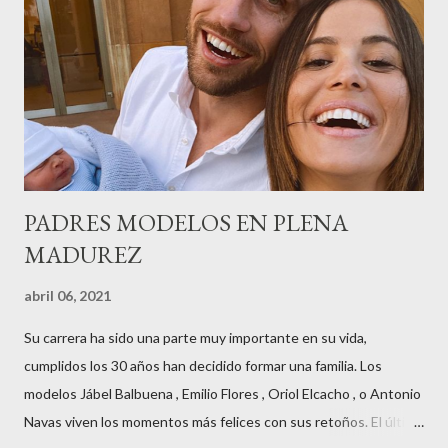
radio,en el programa que presento todos los jueves de 17 a 18
horas . Carolina y Quionia Pagés Carolina Pagés La cita ,en el
Museu Marítim de BCN ,en las Drassanes reunió a figuras
destacadas del sector,así como clientes, autoridades y medios
de comunicación, en una velada inolvidable bajo el lema “Cien
años peinando almas, creando belleza,i...
PADRES MODELOS EN PLENA
MADUREZ
abril 06, 2021
Su carrera ha sido una parte muy importante en su vida,
cumplidos los 30 años han decidido formar una familia. Los
modelos Jábel Balbuena , Emilio Flores , Oriol Elcacho , o Antonio
Navas viven los momentos más felices con sus retoños. El último