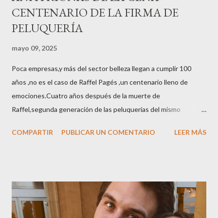
CENTENARIO DE LA FIRMA DE
PELUQUERÍA
mayo 09, 2025
Poca empresas,y más del sector belleza llegan a cumplir 100
años ,no es el caso de Raffel Pagés ,un centenario lleno de
emociones.Cuatro años después de la muerte de
Raffel,segunda generación de las peluquerías del mismo
nombre,la tercera generación familiar ha querido reunir a todo el
COMPARTIR
PUBLICAR UN COMENTARIO
LEER MÁS
sector en una cena de reconocimiento.Sus hijas Carolina (CEO
de la empresa y promotora de los 34 centros de uñas),y Quionia (
gestión empresa ) invitaron a más de 800 personas para
recordar que su abuelo hace 100 años montó la primera
peluquería del grupo.Justo hace unos días Carol Pagés nos
contaba detalles del homenaje en Actualida Rosa en RCE