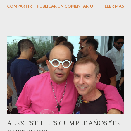
en ser padre ha sido el tinerfeño Jábel Balbuena , su primogénito
COMPARTIR
PUBLICAR UN COMENTARIO
LEER MÁS
M ateo nació en Barcelona hace poco más de una semana. El top
canario, a sus 30 años , tiene una relación estable de más de 2
años con la influencer “ HolaCuore ”,se trata de la catalana Marta
Escalante la joven de Vilafranca “robó el corazón” de Jábel
haciéndole padre de un precioso niño. Marta ha sido toda una
campeona, durante los primeros 3 meses de embarazo tuvo que
guardar reposo debido a un síndrome llamado
“hiperemesisgravídica”.Pasados los meses fatídicos de
gestación Marta tiró adelante con el embarazo, ahora es una
mamá feliz. Otro de los modelos que ha sido padre este año ha
sido el madrileño, Emilio Flores , el top que desfiló en las mejores
pasarelas ...
ALEX ESTIL.LES CUMPLE AÑOS "TE