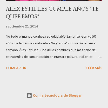
ALEX ESTIL.LES CUMPLE AÑOS "TE
QUEREMOS"
septiembre 21, 2014
No todo el mundo confiesa su edad abiertamente -son ya 50
años -, además de celebrarlo a "lo grande" con su círculo más
cercano. Álex Estil.les ,uno de los hombres que más sabe de
estrategias de comunicación en nuestro país, reunió este
sábado en su casa del Eixample barcelonés a muchos de sus
COMPARTIR
LEER MÁS
colaboradores y amigos que a lo largo de su vida profesional han
tenido la fortuna de trabajar con él. El "factotum" de XXL
Comunicación no es una persona cualquiera, sabe lo qué quiere
y como quiere las cosas cuando se embarca en negocios de
Con la tecnología de Blogger
moda, su gran especialidad.. Queremos a Álex tal y como es, con
su peculiar manera de vestir, siempre pendiente de sus amigos,