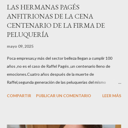
LAS HERMANAS PAGÉS
ANFITRIONAS DE LA CENA
CENTENARIO DE LA FIRMA DE
PELUQUERÍA
mayo 09, 2025
Poca empresas,y más del sector belleza llegan a cumplir 100
años ,no es el caso de Raffel Pagés ,un centenario lleno de
emociones.Cuatro años después de la muerte de
Raffel,segunda generación de las peluquerías del mismo
nombre,la tercera generación familiar ha querido reunir a todo el
COMPARTIR
PUBLICAR UN COMENTARIO
LEER MÁS
sector en una cena de reconocimiento.Sus hijas Carolina (CEO
de la empresa y promotora de los 34 centros de uñas),y Quionia (
gestión empresa ) invitaron a más de 800 personas para
recordar que su abuelo hace 100 años montó la primera