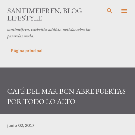
Ir al contenido principal
SANTIMEIFREN, BLOG
LIFESTYLE
santimeifren, celebrities addicts, noticias sobre las
pasarelas,moda.
Página principal
CAFÉ DEL MAR BCN ABRE PUERTAS
POR TODO LO ALTO
junio 02, 2017