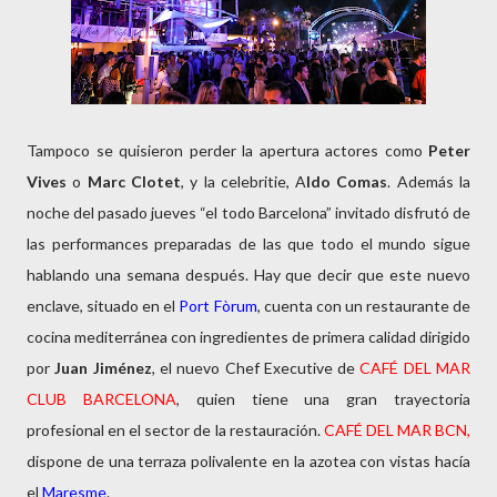
Tampoco se quisieron perder la apertura actores como
Peter
Vives
o
Marc Clotet
, y la celebritie, A
ldo Comas
. Además la
noche del pasado jueves “el todo Barcelona” invitado disfrutó de
las performances preparadas de las que todo el mundo sigue
hablando una semana después. Hay que decir que este nuevo
enclave, situado en el
Port Fòrum
, cuenta con un restaurante de
cocina mediterránea con ingredientes de primera calidad dirigido
por
Juan Jiménez
, el nuevo Chef Executive de
CAFÉ DEL MAR
CLUB BARCELONA
, quien tiene una gran trayectoria
profesional en el sector de la restauración.
CAFÉ DEL MAR BCN,
dispone de una terraza polivalente en la azotea con vistas hacía
el
Maresme
.