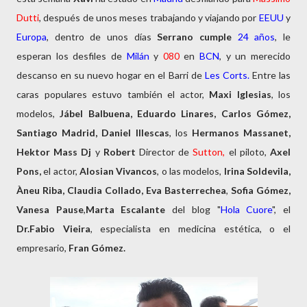
Dutti
, después de unos meses trabajando y viajando por
EEUU
y
Europa
, dentro de unos días
Serrano cumple
24 años
, le
esperan los desfiles de
Milán
y
080
en
BCN
, y un merecido
descanso en su nuevo hogar en el Barri de
Les Corts.
Entre las
caras populares estuvo también el actor,
Maxi Iglesias
, los
modelos,
Jábel Balbuena, Eduardo Linares, Carlos Gómez,
Santiago Madrid, Daniel Illescas
, los
Hermanos Massanet,
Hektor Mass Dj
y
Robert
Director de
Sutton,
el piloto,
Axel
Pons,
el actor,
Alosian Vivancos
, o las modelos,
Irina Soldevila,
Àneu Riba, Claudia Collado, Eva Basterrechea
,
Sofia Gómez,
Vanesa Pause
,
Marta Escalante
del blog "
Hola Cuore
", el
Dr.Fabio Vieira
, especialista en medicina estética, o el
empresario,
Fran Gómez.