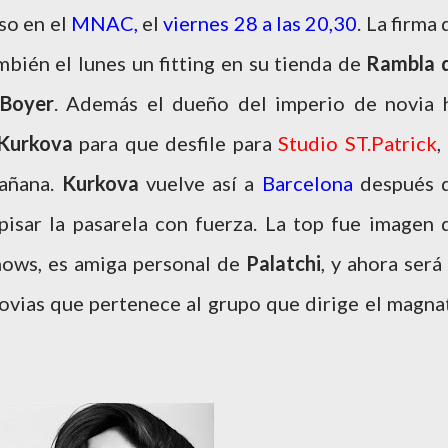
so en el
MNAC,
el
viernes 28 a las 20,30
. La firma 
mbién el lunes un fitting en su tienda de
Rambla 
Boyer
. Además el dueño del imperio de novia 
 Kurkova
para que desfile para
Studio ST.Patrick
,
mañana.
Kurkova
vuelve así a
Barcelona
después 
pisar la pasarela con fuerza. La top fue imagen 
hows, es amiga personal de
Palatchi
, y ahora será 
ovias que pertenece al grupo que dirige el magna