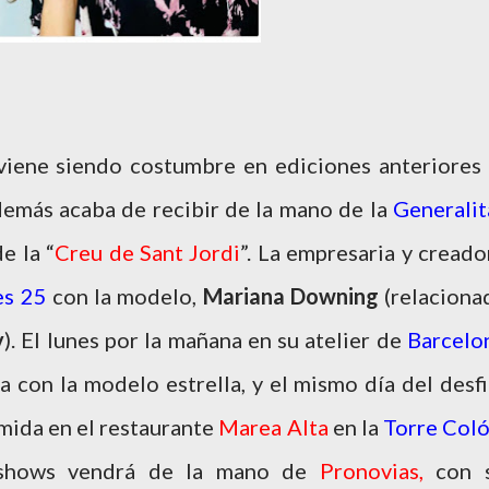
 viene siendo costumbre en ediciones anteriores 
demás acaba de recibir de la mano de la
Generalit
e la “
Creu de Sant Jordi
”. La empresaria y creado
es 25
con la modelo,
Mariana Downing
(relaciona
y
). El lunes por la mañana en su atelier de
Barcelo
sa con la modelo estrella, y el mismo día del desfi
mida en el restaurante
Marea Alta
en la
Torre Col
n shows vendrá de la mano de
Pronovias,
con 