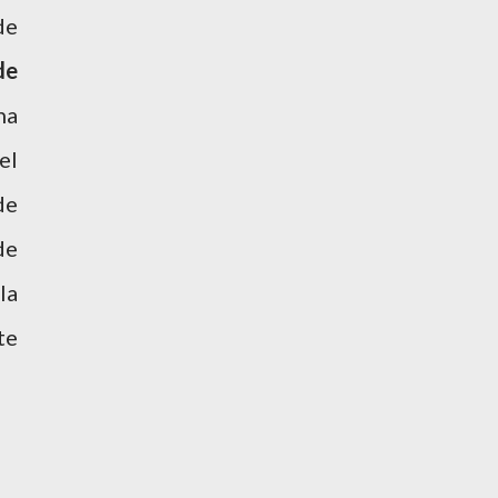
de
de
ha
 el
de
de
la
te