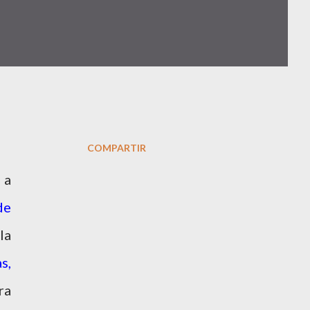
COMPARTIR
 a
de
la
s,
ra