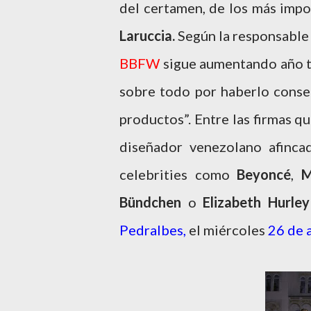
del certamen, de los más impo
Laruccia.
Según la responsable
BBFW
sigue aumentando año t
sobre todo por haberlo conseg
productos”. Entre las firmas q
diseñador venezolano afinc
celebrities como
Beyoncé
,
M
Bündchen
o
Elizabeth Hurle
Pedralbes,
el miércoles
26 de a