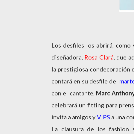
Los desfiles los abrirá, como
diseñadora,
Rosa Clará
, que a
la prestigiosa condecoración d
contará en su desfile del
mart
con el cantante,
Marc Anthon
celebrará un fitting para pren
invita a amigos y
VIPS
a una co
La clausura de los fashio