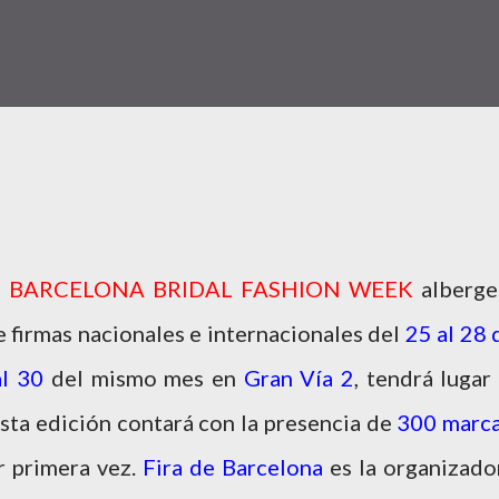
e
BARCELONA BRIDAL FASHION WEEK
alberge
 firmas nacionales e internacionales del
25 al 28 
al 30
del mismo mes en
Gran Vía 2
, tendrá lugar 
sta edición contará con la presencia de
300 marca
r primera vez.
Fira de Barcelona
es la organizado