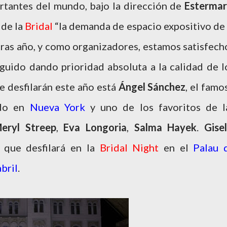
rtantes del mundo, bajo la dirección de
Estermar
 de la
Bridal
“la demanda de espacio expositivo de 
ras año, y como organizadores, estamos satisfech
uido dando prioridad absoluta a la calidad de l
ue desfilarán este año está
Ángel Sánchez
, el famo
ado en
Nueva York
y uno de los favoritos de l
eryl Streep
,
Eva Longoria
,
Salma Hayek
.
Gisel
y
que desfilará en la
Bridal Night
en el
Palau 
bril
.