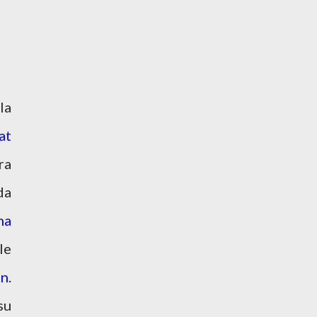
la
at
ra
da
na
le
ón
.
su