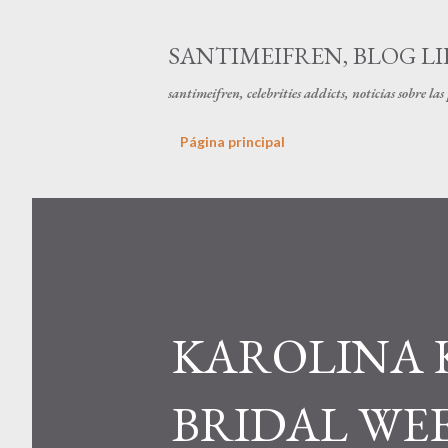
SANTIMEIFREN, BLOG LI
santimeifren, celebrities addicts, noticias sobre la
Página principal
KAROLINA 
BRIDAL WE