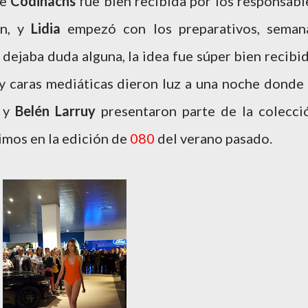
de
Codinachs
fue bien recibida por los responsabl
ón, y
Lidia
empezó con los preparativos, seman
 dejaba duda alguna, la idea fue súper bien recibid
y caras mediáticas dieron luz a una noche donde 
y
Belén Larruy
presentaron parte de la colecci
vimos en la edición de
080
del verano pasado.