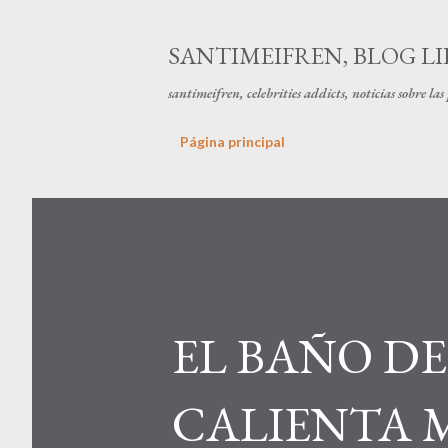
SANTIMEIFREN, BLOG LI
santimeifren, celebrities addicts, noticias sobre la
Página principal
EL BAÑO D
CALIENTA 