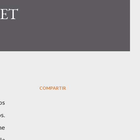
ET
COMPARTIR
os
s.
ne
la