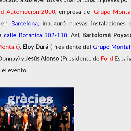
rd Automoción 2000
, empresa del
Grupo Monta
d
en
Barcelona,
inauguró nuevas instalaciones 
la
calle Botánica 102-110.
Así,
Bartolomé Poyat
ontalt
),
Eloy Durá
(Presidente del
Grupo Montal
Donnay) y
Jesús Alonso
(Presidente de
Ford
España
 el evento.