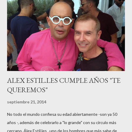
campeona, durante los primeros 3 meses de embarazo tuvo que
guardar reposo debido a un síndrome llamado
“hiperemesisgravídica”.Pasados los meses fatídicos de
gestación Marta tiró adelante con el embarazo, ahora es una
mamá feliz. Otro de los modelos que ha sido padre este año ha
sido el madrileño, Emilio Flores , el top que desfiló en las mejores
pasarelas ...
ALEX ESTIL.LES CUMPLE AÑOS "TE
QUEREMOS"
septiembre 21, 2014
No todo el mundo confiesa su edad abiertamente -son ya 50
años -, además de celebrarlo a "lo grande" con su círculo más
cercano. Álex Estil.les ,uno de los hombres que más sabe de