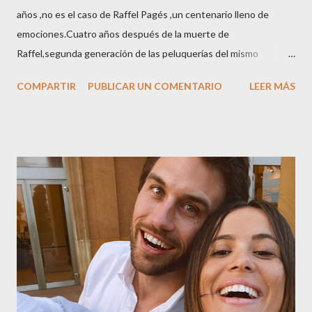
años ,no es el caso de Raffel Pagés ,un centenario lleno de
emociones.Cuatro años después de la muerte de
Raffel,segunda generación de las peluquerías del mismo
nombre,la tercera generación familiar ha querido reunir a todo el
COMPARTIR
PUBLICAR UN COMENTARIO
LEER MÁS
sector en una cena de reconocimiento.Sus hijas Carolina (CEO
de la empresa y promotora de los 34 centros de uñas),y Quionia (
gestión empresa ) invitaron a más de 800 personas para
recordar que su abuelo hace 100 años montó la primera
peluquería del grupo.Justo hace unos días Carol Pagés nos
contaba detalles del homenaje en Actualida Rosa en RCE
radio,en el programa que presento todos los jueves de 17 a 18
horas . Carolina y Quionia Pagés Carolina Pagés La cita ,en el
Museu Marítim de BCN ,en las Drassanes reunió a figuras
destacadas del sector,así como clientes, autoridades y medios
de comunicación, en una velada inolvidable bajo el lema “Cien
años peinando almas, creando belleza,i...