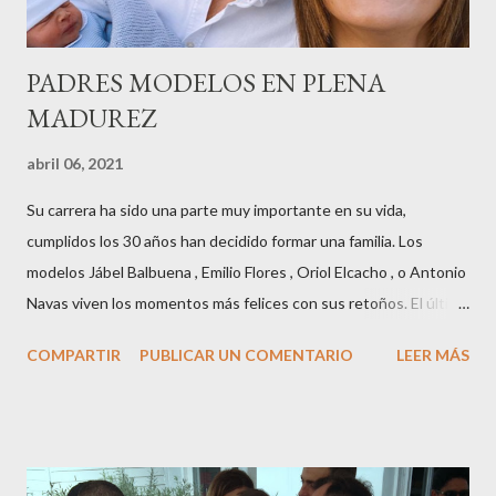
PADRES MODELOS EN PLENA
MADUREZ
abril 06, 2021
Su carrera ha sido una parte muy importante en su vida,
cumplidos los 30 años han decidido formar una familia. Los
modelos Jábel Balbuena , Emilio Flores , Oriol Elcacho , o Antonio
Navas viven los momentos más felices con sus retoños. El último
en ser padre ha sido el tinerfeño Jábel Balbuena , su primogénito
COMPARTIR
PUBLICAR UN COMENTARIO
LEER MÁS
M ateo nació en Barcelona hace poco más de una semana. El top
canario, a sus 30 años , tiene una relación estable de más de 2
años con la influencer “ HolaCuore ”,se trata de la catalana Marta
Escalante la joven de Vilafranca “robó el corazón” de Jábel
haciéndole padre de un precioso niño. Marta ha sido toda una