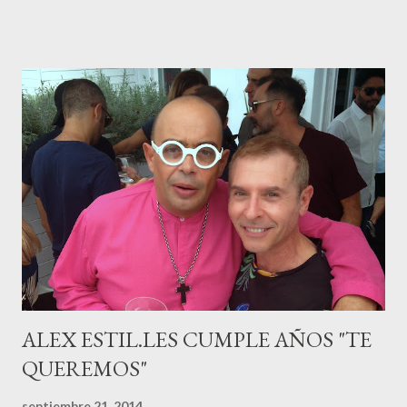
canario, a sus 30 años , tiene una relación estable de más de 2
años con la influencer “ HolaCuore ”,se trata de la catalana Marta
Escalante la joven de Vilafranca “robó el corazón” de Jábel
haciéndole padre de un precioso niño. Marta ha sido toda una
campeona, durante los primeros 3 meses de embarazo tuvo que
guardar reposo debido a un síndrome llamado
“hiperemesisgravídica”.Pasados los meses fatídicos de
gestación Marta tiró adelante con el embarazo, ahora es una
mamá feliz. Otro de los modelos que ha sido padre este año ha
sido el madrileño, Emilio Flores , el top que desfiló en las mejores
pasarelas ...
ALEX ESTIL.LES CUMPLE AÑOS "TE
QUEREMOS"
septiembre 21, 2014