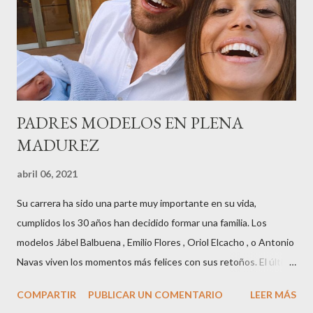
Museu Marítim de BCN ,en las Drassanes reunió a figuras
destacadas del sector,así como clientes, autoridades y medios
de comunicación, en una velada inolvidable bajo el lema “Cien
años peinando almas, creando belleza,i...
PADRES MODELOS EN PLENA
MADUREZ
abril 06, 2021
Su carrera ha sido una parte muy importante en su vida,
cumplidos los 30 años han decidido formar una familia. Los
modelos Jábel Balbuena , Emilio Flores , Oriol Elcacho , o Antonio
Navas viven los momentos más felices con sus retoños. El último
en ser padre ha sido el tinerfeño Jábel Balbuena , su primogénito
COMPARTIR
PUBLICAR UN COMENTARIO
LEER MÁS
M ateo nació en Barcelona hace poco más de una semana. El top