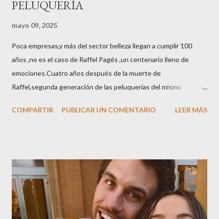
PELUQUERÍA
mayo 09, 2025
Poca empresas,y más del sector belleza llegan a cumplir 100
años ,no es el caso de Raffel Pagés ,un centenario lleno de
emociones.Cuatro años después de la muerte de
Raffel,segunda generación de las peluquerías del mismo
nombre,la tercera generación familiar ha querido reunir a todo el
COMPARTIR
PUBLICAR UN COMENTARIO
LEER MÁS
sector en una cena de reconocimiento.Sus hijas Carolina (CEO
de la empresa y promotora de los 34 centros de uñas),y Quionia (
gestión empresa ) invitaron a más de 800 personas para
recordar que su abuelo hace 100 años montó la primera
peluquería del grupo.Justo hace unos días Carol Pagés nos
contaba detalles del homenaje en Actualida Rosa en RCE
radio,en el programa que presento todos los jueves de 17 a 18
horas . Carolina y Quionia Pagés Carolina Pagés La cita ,en el