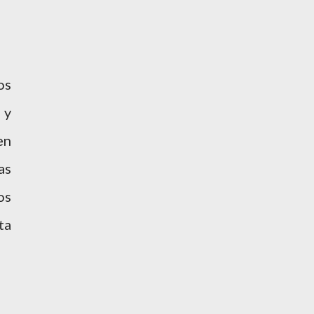
os
 y
en
as
os
ta