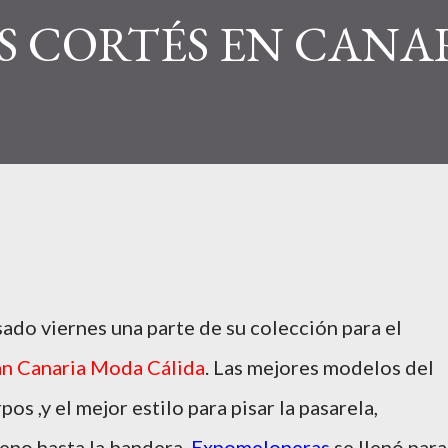
S CORTÉS EN CANA
ado viernes una parte de su colección para el
an Canaria Moda Cálida
. Las mejores modelos del
s ,y el mejor estilo para pisar la pasarela,
eno hasta la bandera.
Expomeloneras
se llenó para