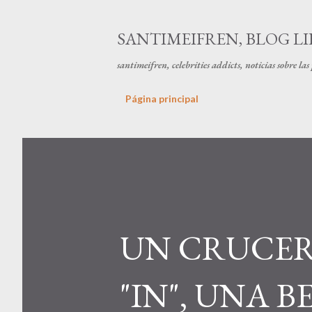
SANTIMEIFREN, BLOG LI
santimeifren, celebrities addicts, noticias sobre la
Página principal
UN CRUCER
"IN", UNA B